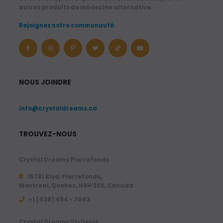
autres produits de médecine alternative.
Rejoignez notre communauté
NOUS JOINDRE
info@crystaldreams.ca
TROUVEZ-NOUS
Crystal Dreams Pierrefonds
15781 Blvd. Pierrefonds,
Montreal, Quebec, H9H 3X6, Canada
+1 (438) 494 - 7043
Crystal Dreams St-Denis