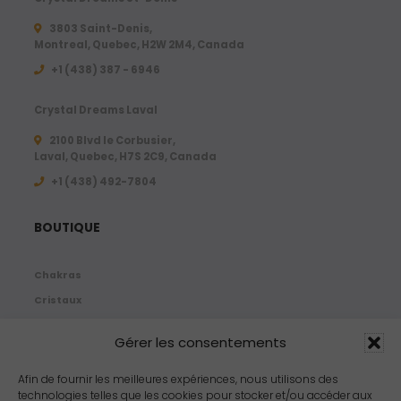
3803 Saint-Denis,
Montreal, Quebec, H2W 2M4, Canada
+1 (438) 387 - 6946
Crystal Dreams Laval
2100 Blvd le Corbusier,
Laval, Quebec, H7S 2C9, Canada
+1 ‪(438) 492-7804‬
BOUTIQUE
Chakras
Cristaux
Bijoux
Gérer les consentements
Products
Propriétés
Afin de fournir les meilleures expériences, nous utilisons des
technologies telles que les cookies pour stocker et/ou accéder aux
Arômes