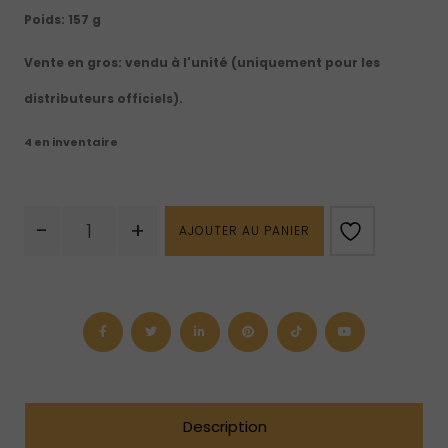
Poids:
157 g
Vente en gros:
vendu à l'unité (uniquement pour les
distributeurs officiels).
4 en inventaire
quantité
-
+
AJOUTER AU PANIER
de
Prisme
en
calcédoine
violette
/
agate
de
raisin
Description