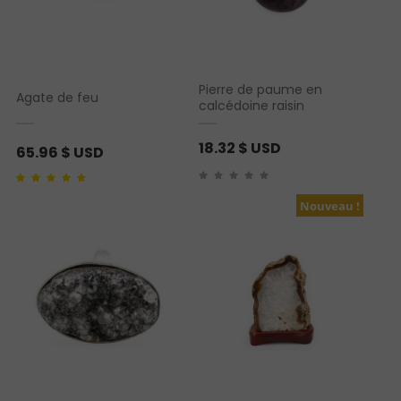
Pierre de paume en
Agate de feu
calcédoine raisin
18.32
$ USD
65.96
$ USD
Noté
1
4.00
sur 5
basé sur
Nouveau !
notation client