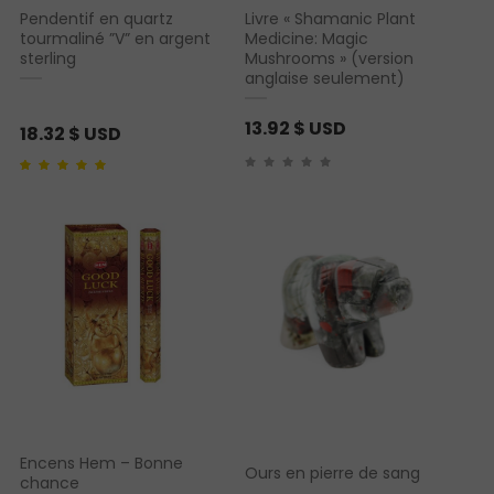
Pendentif en quartz
Livre « Shamanic Plant
tourmaliné ”V” en argent
Medicine: Magic
sterling
Mushrooms » (version
anglaise seulement)
13.92
$ USD
18.32
$ USD
Noté
1
5.00
sur 5
basé sur
notation
client
Encens Hem – Bonne
Ours en pierre de sang
chance