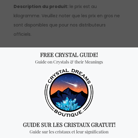
Description du produit:
le prix est au
kilogramme. Veuillez noter que les prix en gros ne
sont disponibles que pour nos distributeurs
officiels.
*Vente en gros:
le prix est par kilogramme et vous
recevrez UN KILOGRAMME pour chaque quantité
ajoutée. Pour avoir accès aux prix en gros, vous
devrez faire une demande pour devenir un
distributeur officiel. Veuillez noter que la quantité
minimum à commander pour la vente en gros de
cet article est d’un kilogramme.