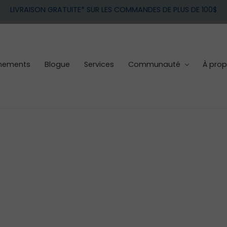
LIVRAISON GRATUITE* SUR LES COMMANDES DE PLUS DE 100$
nements
Blogue
Services
Communauté
À pro