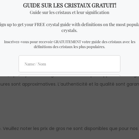
lair 100% authentique.
m de largeur x 4 cm de hauteur.
ble à celle des photos avec des dimensions presque identiques 
lle, il peut y avoir de légères différences par rapport aux imag
res sont approximatives. L’authenticité et la qualité sont garan
 Veuillez noter les prix de gros ne sont disponibles que pour nos d