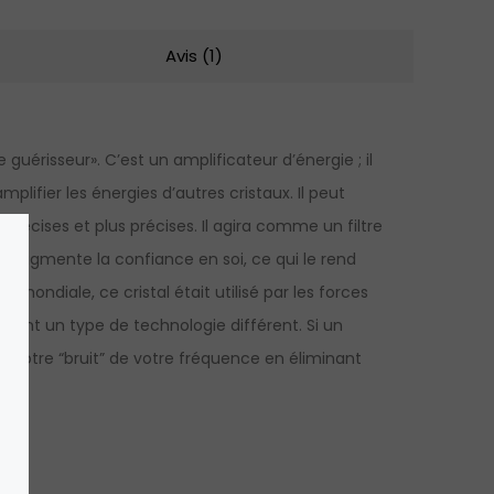
Avis (1)
uérisseur». C’est un amplificateur d’énergie ; il
lifier les énergies d’autres cristaux. Il peut
précises et plus précises. Il agira comme un filtre
air augmente la confiance en soi, ce qui le rend
ondiale, ce cristal était utilisé par les forces
isaient un type de technologie différent. Si un
ner votre “bruit” de votre fréquence en éliminant