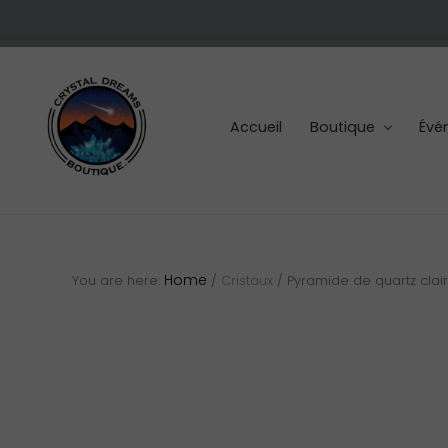
Skip
Skip
Skip
to
to
to
right
main
footer
header
content
navigation
Accueil
Boutique
Évé
Cristaux
et
pierres
Home
You are here:
/
Cristaux
/
Pyramide de quartz clair