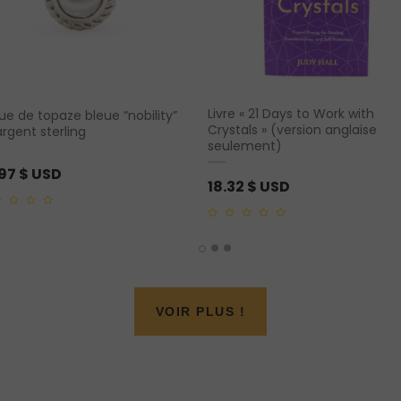
Livre « 21 Days to Work with
ue de topaze bleue “nobility”
Crystals » (version anglaise
rgent sterling
seulement)
.97
$ USD
18.32
$ USD
0
out
of
5
VOIR PLUS !