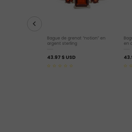
Bague de grenat “notion” en
Bag
 de Plesiosaurus
argent sterling
en a
43.97
$ USD
43
0
0
out
out
of
of
5
5