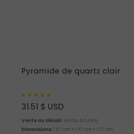
Pyramide de quartz clair
Noté
1
5.00
sur 5
31.51
$ USD
basé sur
notation client
Vente au détail:
vendu à l’unité.
Dimensions:
1.57 cm × 1.77 cm × 1.77 cm