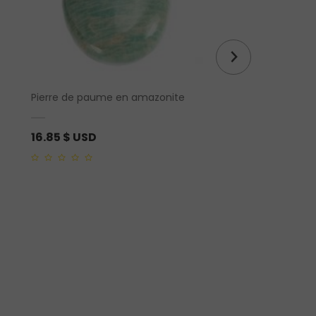
Livre « The Little Po
Pierre de paume en amazonite
Kindness » (version 
seulement)
16.85
$ USD
17.58
$ USD
0
out
0
of
out
5
of
5