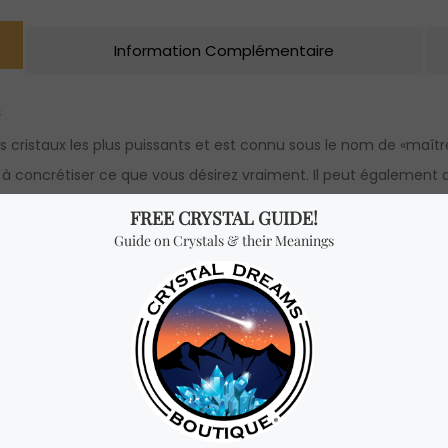
Information Complémentaire
s
cristaux les plus puissants et est connu sous le nom de «maître g
à concrétiser ce que vous désirez vraiment. Il peut également amp
re votre communication avec l’univers, rendant vos pensées plus 
pects de votre vie: physique, émotionnel et spirituel. Le quartz cl
ion et la prise de parole en public. Pendant la Seconde Guerre m
adio. Cela leur donnait un avantage sur les forces axiales qui util
adio, que pourrait-il faire à l’esprit humain? Le quartz peut élimi
lus élevée.