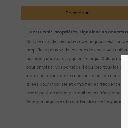
Description
Quartz clair: propriétés, signification et vertu
Dans le monde métaphysique, le quartz est l’un des 
amplifie le pouvoir de vos pensées pour vous aider 
absorber, stocker et réguler l’énergie. Cela amélio
pour amplifier vos pensées. Il équilibre tous les as
idéal pour améliorer les compétences de communicat
alliées pour stabiliser et amplifier les fréquences r
cristal peut amplifier et stabiliser les fréquences r
l’énergie négative afin d’atteindre une fréquence p