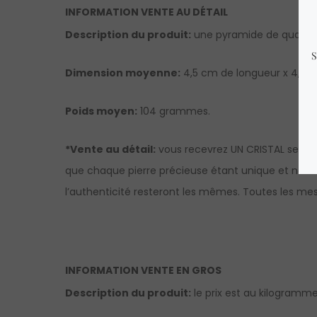
INFORMATION VENTE AU DÉTAIL
Description du produit:
une pyramide de quartz c
Dimension moyenne:
4,5 cm de longueur x 4,5 c
Poids moyen:
104 grammes.
*Vente au détail:
vous recevrez UN CRISTAL sembla
que chaque pierre précieuse étant unique et nature
l’authenticité resteront les mêmes. Toutes les mesu
INFORMATION VENTE EN GROS
Description du produit:
le prix est au kilogramme.