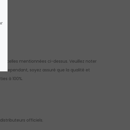
à celles mentionnées ci-dessus. Veuillez noter
es. Cependant, soyez assuré que la qualité et
ties à 100%.
istributeurs officiels.