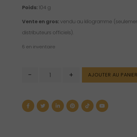
Poids:
104 g
Vente en gros:
vendu au kilogramme (seulemen
distributeurs officiels).
6 en inventaire
quantité
-
+
AJOUTER AU PANIE
de
Pyramide
de
quartz
clair