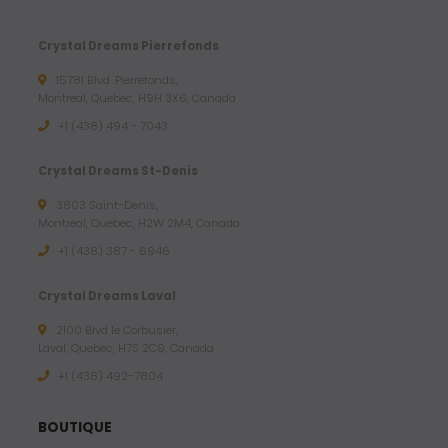
Crystal Dreams Pierrefonds
15781 Blvd. Pierrefonds,
Montreal, Quebec, H9H 3X6, Canada
+1 (438) 494 - 7043
Crystal Dreams St-Denis
3803 Saint-Denis,
Montreal, Quebec, H2W 2M4, Canada
+1 (438) 387 - 6946
Crystal Dreams Laval
2100 Blvd le Corbusier,
Laval, Quebec, H7S 2C9, Canada
+1 ‪(438) 492-7804‬
BOUTIQUE