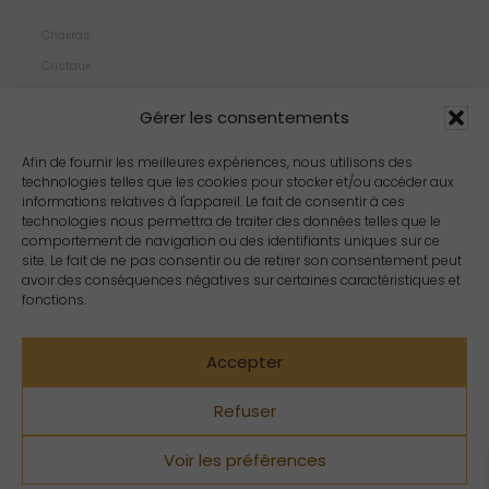
Chakras
Cristaux
Bijoux
Gérer les consentements
Products
Propriétés
Afin de fournir les meilleures expériences, nous utilisons des
technologies telles que les cookies pour stocker et/ou accéder aux
Arômes
informations relatives à l'appareil. Le fait de consentir à ces
Zodiacs
technologies nous permettra de traiter des données telles que le
comportement de navigation ou des identifiants uniques sur ce
site. Le fait de ne pas consentir ou de retirer son consentement peut
avoir des conséquences négatives sur certaines caractéristiques et
fonctions.
Accepter
Refuser
Voir les préférences