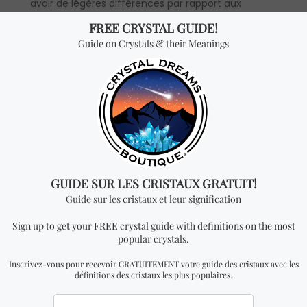
avoir de légères différences par rapport aux
images. Cependant, soyez assuré que la qualité et
l’authenticité resteront les mêmes. Toutes les
mesures sont approximatives. L’authenticité et la
qualité sont garanties à 100%.
INFORMATION VENTE EN GROS
Description du produit:
le prix est par pièce
individuelle (veuillez noter que les prix en gros sont
masqués et ne sont révélés qu’à nos distributeurs
officiels).
*Vente en gros:
le prix est par pièce et vous
recevrez UNE PYRAMIDE D’ORGONE pour chaque