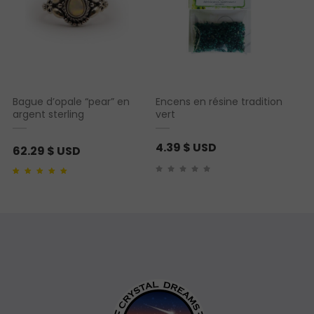
Bague d’opale “pear” en
Encens en résine tradition
argent sterling
vert
4.39
$ USD
62.29
$ USD
Noté
1
5.00
sur 5
basé sur
notation
client