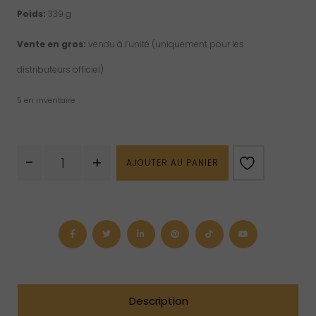
Poids:
339 g
Vente en gros:
vendu à l’unité (uniquement pour les
distributeurs officiel)
5 en inventaire
quantité
-
+
AJOUTER AU PANIER
de
Pyramide
d’orgone
nubienne
–
Pierre
de
soleil
(haute)
Description