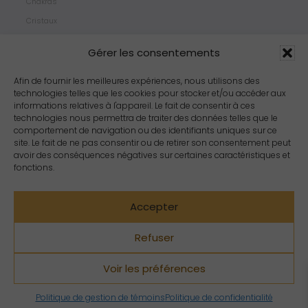
Chakras
Cristaux
Bijoux
Gérer les consentements
Products
Propriétés
Afin de fournir les meilleures expériences, nous utilisons des
technologies telles que les cookies pour stocker et/ou accéder aux
Arômes
informations relatives à l'appareil. Le fait de consentir à ces
Zodiacs
technologies nous permettra de traiter des données telles que le
comportement de navigation ou des identifiants uniques sur ce
site. Le fait de ne pas consentir ou de retirer son consentement peut
avoir des conséquences négatives sur certaines caractéristiques et
fonctions.
Accepter
Refuser
Voir les préférences
Copyright Crystal Dreams® 2023. Tous droits réservés.
Politique de gestion de témoins
Politique de confidentialité