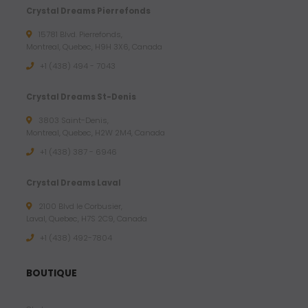
Crystal Dreams Pierrefonds
15781 Blvd. Pierrefonds,
Montreal, Quebec, H9H 3X6, Canada
+1 (438) 494 - 7043
Crystal Dreams St-Denis
3803 Saint-Denis,
Montreal, Quebec, H2W 2M4, Canada
+1 (438) 387 - 6946
Crystal Dreams Laval
2100 Blvd le Corbusier,
Laval, Quebec, H7S 2C9, Canada
+1 ‪(438) 492-7804‬
BOUTIQUE