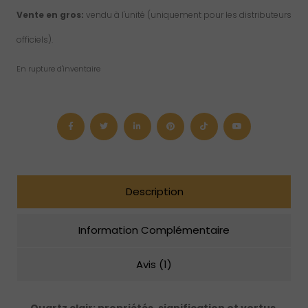
Vente en gros:
vendu à l'unité (uniquement pour les distributeurs
officiels).
En rupture d'inventaire
Description
Information Complémentaire
Avis (1)
Quartz clair: propriétés, signification et vertus