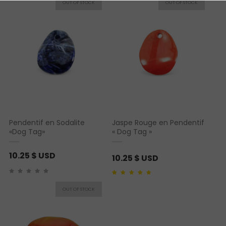
Pendentif en Sodalite
Jaspe Rouge en Pendentif
«Dog Tag»
« Dog Tag »
10.25
$ USD
10.25
$ USD
Noté
1
5.00
sur 5
basé sur
notation
client