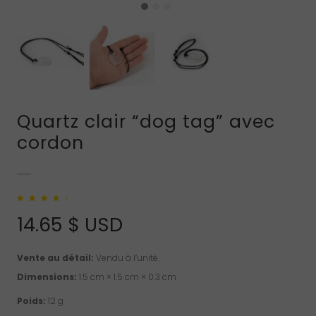
Quartz clair “dog tag” avec
cordon
Noté
1
4.00
sur 5 basé
14.65
$ USD
sur
notation
client
Vente au détail:
Vendu à l’unité.
Dimensions:
1.5 cm × 1.5 cm × 0.3 cm
Poids:
12 g