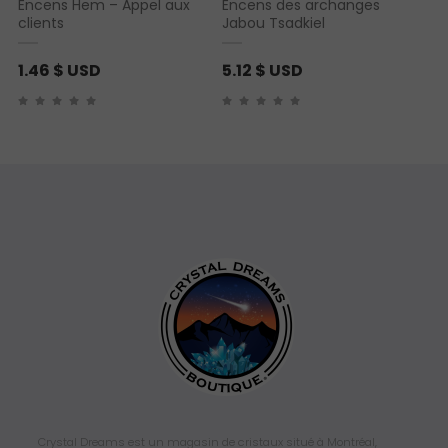
Encens Hem – Appel aux
Encens des archanges
clients
Jabou Tsadkiel
1.46
$ USD
5.12
$ USD
Crystal Dreams est un magasin de cristaux situé à Montréal,