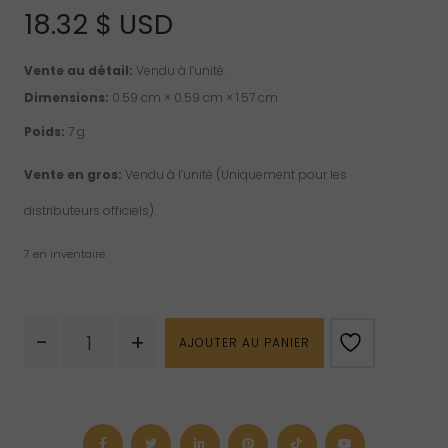
18.32
$ USD
Vente au détail:
Vendu à l’unité.
Dimensions:
0.59 cm × 0.59 cm × 1.57 cm
Poids:
7 g
Vente en gros:
Vendu à l’unité (Uniquement pour les
distributeurs officiels).
7 en inventaire
quantité
-
+
AJOUTER AU PANIER
de
Pendentif
de
quartz
rose
“RG”