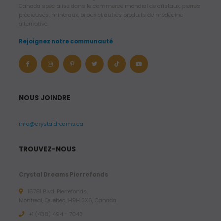
Canada spécialisé dans le commerce mondial de cristaux, pierres
précieuses, minéraux, bijoux et autres produits de médecine
alternative.
Rejoignez notre communauté
NOUS JOINDRE
info@crystaldreams.ca
TROUVEZ-NOUS
Crystal Dreams Pierrefonds
15781 Blvd. Pierrefonds,
Montreal, Quebec, H9H 3X6, Canada
+1 (438) 494 - 7043