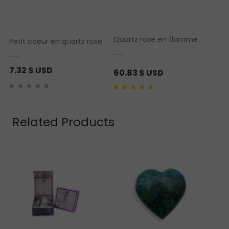
Quartz rose en flamme
Petit coeur en quartz rose
7.32
$ USD
60.83
$ USD
Noté
1
4.00
sur 5
basé sur
notation client
Related Products