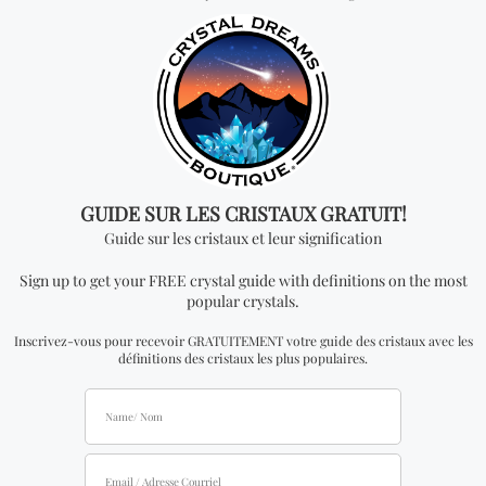
INFORMATION VENTE EN GROS
Description du produit:
Le prix est par pièce (les
prix de gros sont seulement disponible à nos
distributeurs officiels).
*Vente en gros:
Vous recevrez UN PENDENTIF pour
chaque quantité ajoutée. Pour pouvoir voir les prix
de gros, vous devrez faire une demande pour
devenir un distributeur officiel.
Vous cherchez quelque