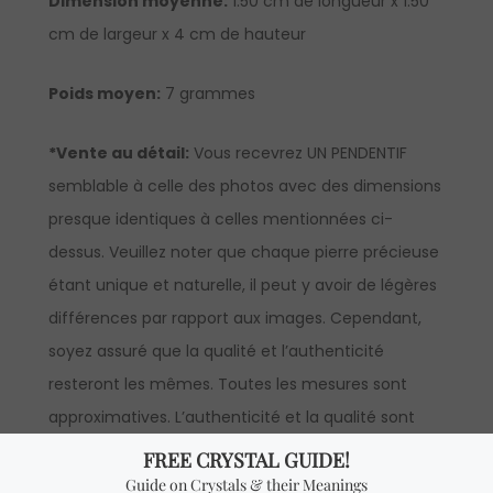
Dimension moyenne:
1.50 cm de longueur x 1.50
cm de largeur x 4 cm de hauteur
Poids moyen:
7 grammes
*Vente au détail:
Vous recevrez UN PENDENTIF
semblable à celle des photos avec des dimensions
presque identiques à celles mentionnées ci-
dessus. Veuillez noter que chaque pierre précieuse
étant unique et naturelle, il peut y avoir de légères
différences par rapport aux images. Cependant,
soyez assuré que la qualité et l’authenticité
resteront les mêmes. Toutes les mesures sont
approximatives. L’authenticité et la qualité sont
garanties à 100%.