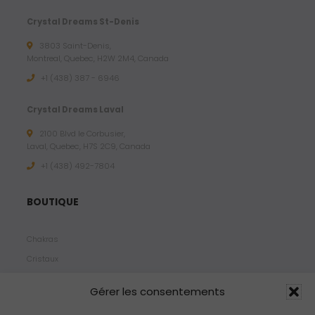
Crystal Dreams St-Denis
3803 Saint-Denis,
Montreal, Quebec, H2W 2M4, Canada
+1 (438) 387 - 6946
Crystal Dreams Laval
2100 Blvd le Corbusier,
Laval, Quebec, H7S 2C9, Canada
+1 ‪(438) 492-7804‬
BOUTIQUE
Chakras
Cristaux
Bijoux
Gérer les consentements
Products