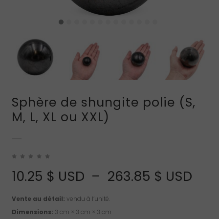
Sphère de shungite polie (S,
M, L, XL ou XXL)
Pla
10.25
$ USD
–
263.85
$ USD
de
Vente au détail:
vendu à l’unité.
prix 
Dimensions:
3 cm × 3 cm × 3 cm