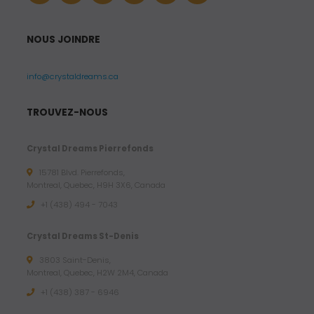
NOUS JOINDRE
info@crystaldreams.ca
TROUVEZ-NOUS
Crystal Dreams Pierrefonds
15781 Blvd. Pierrefonds,
Montreal, Quebec, H9H 3X6, Canada
+1 (438) 494 - 7043
Crystal Dreams St-Denis
3803 Saint-Denis,
Montreal, Quebec, H2W 2M4, Canada
+1 (438) 387 - 6946