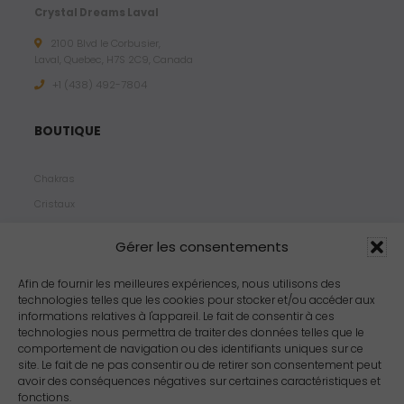
Crystal Dreams Laval
2100 Blvd le Corbusier,
Laval, Quebec, H7S 2C9, Canada
+1 ‪(438) 492-7804‬
BOUTIQUE
Chakras
Cristaux
Bijoux
Gérer les consentements
Products
Propriétés
Afin de fournir les meilleures expériences, nous utilisons des
technologies telles que les cookies pour stocker et/ou accéder aux
Arômes
informations relatives à l'appareil. Le fait de consentir à ces
Zodiacs
technologies nous permettra de traiter des données telles que le
comportement de navigation ou des identifiants uniques sur ce
site. Le fait de ne pas consentir ou de retirer son consentement peut
avoir des conséquences négatives sur certaines caractéristiques et
fonctions.