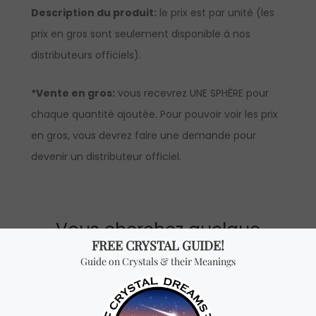
Description du produit:
le prix est par unité (les
prix en gros sont seulement disponible à nos
distributeurs officiels).
*Vente en gros:
vous recevrez UNE SPHÈRE pour
chaque quantité ajoutée. Pour pouvoir voir les prix
en gros, vous devrez faire une demande pour
devenir un distributeur officiel.
Vous cherchez quelque
chose de spécial? Jetez
un coup d'œil à nos
produits les plus
vendus!