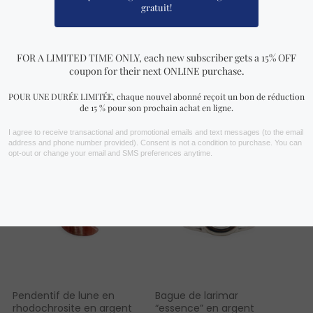
VOIR PLUS !
Vous aimerez peut-être aussi…
Pendentif de lune en
Bague de larimar
rhodochrosite en argent
“essence” en argent