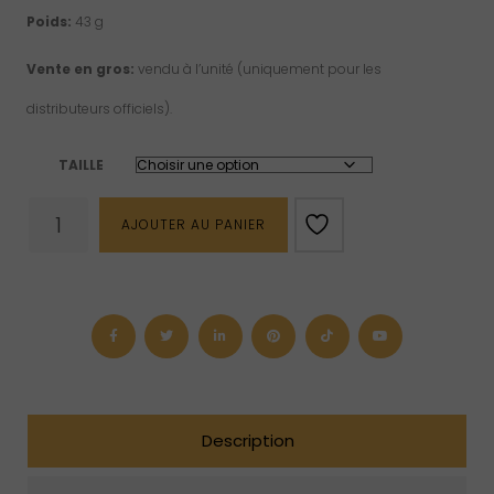
Poids:
43 g
10.2
USD
Vente en gros:
vendu à l’unité (uniquement pour les
distributeurs officiels).
à
263
TAILLE
USD
quantité
AJOUTER AU PANIER
de
Sphère
de
shungite
polie
(S,
M,
L,
XL
ou
XXL)
Description