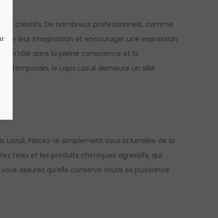
s et des créatifs. De nombreux professionnels, comme
stimuler leur imagination et encourager une expression
 son rôle dans la pleine conscience et la
contemporain, le Lapis Lazuli demeure un allié
is Lazuli. Placez-le simplement sous la lumière de la
tez l’eau et les produits chimiques agressifs, qui
 vous assurez qu’elle conserve toute sa puissance