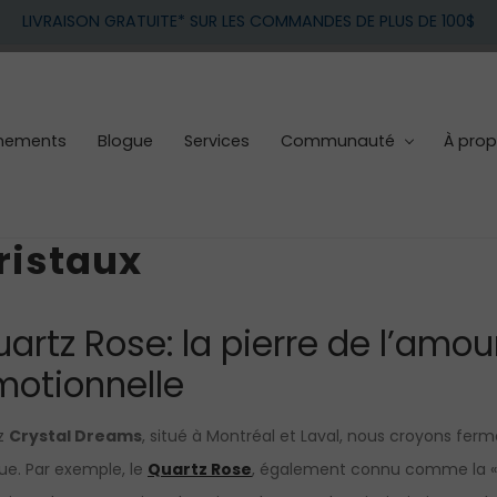
LIVRAISON GRATUITE* SUR LES COMMANDES DE PLUS DE 100$
nements
Blogue
Services
Communauté
À pro
ristaux
artz Rose: la pierre de l’amou
motionnelle
z
Crystal Dreams
, situé à Montréal et Laval, nous croyons fe
ue. Par exemple, le
Quartz Rose
, également connu comme la « P