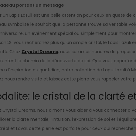
cadeau portant un message
ir un Lapis Lazuli est une belle attention pour ceux en quête de
au symbolise le souhait que la personne trouve sa véritable voix
nniversaire, un événement spécial ou simplement pour montrer
sant.Si vous recherchez plus qu’un simple cristal, le Lapis Lazuli e
érité. Chez
Crystal Dreams
, nous sommes honorés de proposer 
untent le chemin de la découverte de soi. Que vous approfondis
ce d’inspiration au quotidien, notre collection de Lapis Lazuli à
z nous rendre visite et laissez cette pierre vous rappeler votre pot
dalite: le cristal de la clarté et
 Crystal Dreams, nous aimons vous aider à vous connecter à vot
iorer la clarté mentale, l’intuition, l’expression de soi et l’équi
réal et Laval, cette pierre est parfaite pour ceux qui recherchent