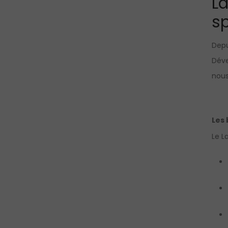
La
sp
Depu
Déve
nous
Les 
Le L