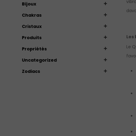
vibr
Bijoux
dava
Chakras
Cristaux
Les 
Produits
Le Q
Propriétés
favo
Uncategorized
Zodiacs