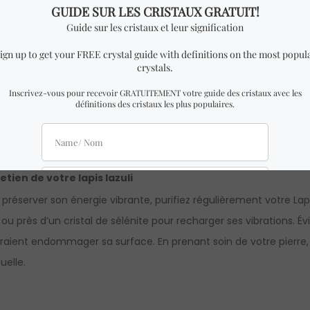
isation moderne et popularité
urd’hui, le Lapis Lazuli reste un favori des chercheurs spirituel
écrivains et les artistes, gardent cette pierre à proximité pour 
ère. Sur les réseaux sociaux, certains influenceurs témoignent de
unication positive. Avec son histoire fascinante et son attrait 
mporel pour ceux en quête de compréhension.
etien de votre lapis lazuli
 préserver son énergie vibrante, purifiez régulièrement votre Lap
 ou près d’un cristal de sélénite pour recharger ses vibrations. Évi
raient endommager sa surface. En prenant soin de votre pierre,
tuelle.