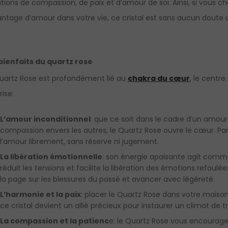
ations de compassion, de paix et d’amour de soi. Ainsi, si vous ch
ntage d’amour dans votre vie, ce cristal est sans aucun doute 
bienfaits du quartz rose
uartz Rose est profondément lié au
chakra du cœur
, le centr
rise:
L’amour inconditionnel
: que ce soit dans le cadre d’un amou
compassion envers les autres, le Quartz Rose ouvre le cœur. Par
l’amour librement, sans réserve ni jugement.
La libération émotionnelle
: son énergie apaisante agit comme
réduit les tensions et facilite la libération des émotions refoulé
la page sur les blessures du passé et avancer avec légèreté.
L’harmonie et la paix
: placer le Quartz Rose dans votre maison
ce cristal devient un allié précieux pour instaurer un climat de tr
La compassion et la patienc
e: le Quartz Rose vous encourage à