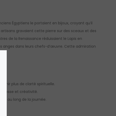
anciens Égyptiens le portaient en bijoux, croyant qu’il
s artisans gravaient cette pierre sur des sceaux et des
tres de la Renaissance réduisaient le Lapis en
des anges dans leurs chefs-d’œuvre. Cette admiration
tenir plus de clarté spirituelle.
sagesse et créativité.
out au long de la journée.