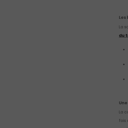
Les 
La s
du t
Une
La c
fois