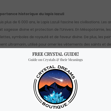
portance historique du lapis lazuli
is plus de 6 000 ans, le Lapis Lazuli fascine les civilisations. Les 
ait sagesse divine et protection de l’Univers. En Mésopotamie, le
ettes, symboles de royauté et de faveur divine. De plus, les pein
ent ultramarin, utilisé pour orner les vêtements des saints et 
avers l’histoire prouve son pouvoir et sa signification intemporels.
ent utiliser le lapis lazuli
Méditez avec le Lapis Lazuli
pour renforcer votre intuition et ob
Placez-le sur votre autel ou espace de travail
pour inspirer 
Portez-le en bijou
pour bénéficier de son énergie protectrice t