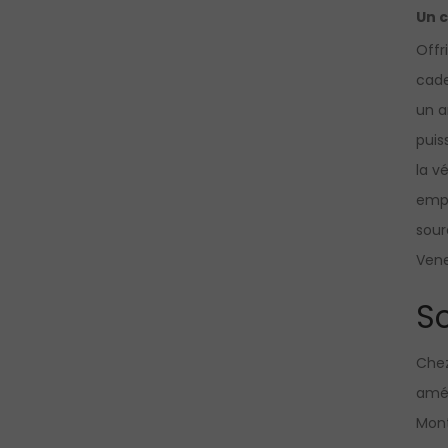
Un 
Offr
cade
un a
puis
la v
empr
sour
Vene
So
Chez
amél
Mont