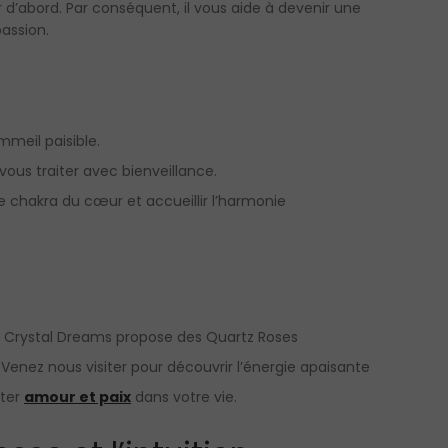
r d’abord. Par conséquent, il vous aide à devenir une
assion.
mmeil paisible.
ous traiter avec bienveillance.
e chakra du cœur et accueillir l’harmonie
, Crystal Dreams propose des Quartz Roses
 Venez nous visiter pour découvrir l’énergie apaisante
rter
amour et paix
dans votre vie.