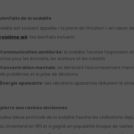
bienfaits de la sodalite
odalite est souvent appelée « la pierre de l’intuition » en raison d
roisième œil
. Ses bienfaits incluent:
Communication améliorée:
la sodalite favorise l’expression e
choix pour les écrivains, les orateurs et les créatifs.
Concentration mentale:
en éliminant l’encombrement mental, 
de problèmes et la prise de décisions.
Énergie apaisante:
ses vibrations apaisantes réduisent le stress,
 pierre aux racines anciennes
ouleur bleue profonde de la sodalite fascine les civilisations dep
 au Groenland en 1811 et a gagné en popularité lorsque de vaste