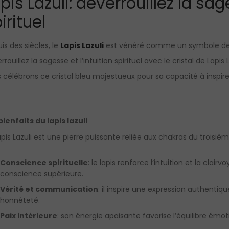
pis Lazuli: déverrouillez la sag
irituel
is des siècles, le
Lapis Lazuli
est vénéré comme un symbole de cl
rrouillez la sagesse et l’intuition spirituel avec le cristal de Lapis
 célébrons ce cristal bleu majestueux pour sa capacité à inspirer 
bienfaits du lapis lazuli
apis Lazuli est une pierre puissante reliée aux chakras du troisième
Conscience spirituelle
: le lapis renforce l’intuition et la cla
conscience supérieure.
Vérité et communication
: il inspire une expression authenti
honnêteté.
Paix intérieure
: son énergie apaisante favorise l’équilibre émoti