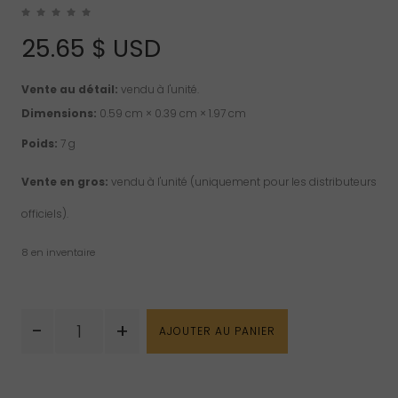
25.65
$ USD
Vente au détail:
vendu à l'unité.
Dimensions:
0.59 cm × 0.39 cm × 1.97 cm
Poids:
7 g
Vente en gros:
vendu à l'unité (uniquement pour les distributeurs
officiels).
8 en inventaire
quantité
-
+
AJOUTER AU PANIER
de
Aigue-
marine
pendentif