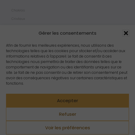
Chakras
Cristaux
Bijoux
Gérer les consentements
Products
Propriétés
Afin de fournir les meilleures expériences, nous utilisons des
technologies telles que les cookies pour stocker et/ou accéder aux
Arômes
informations relatives à l'appareil. Le fait de consentir à ces
Zodiacs
technologies nous permettra de traiter des données telles que le
comportement de navigation ou des identifiants uniques sur ce
site. Le fait de ne pas consentir ou de retirer son consentement peut
avoir des conséquences négatives sur certaines caractéristiques et
fonctions.
Accepter
Refuser
Voir les préférences