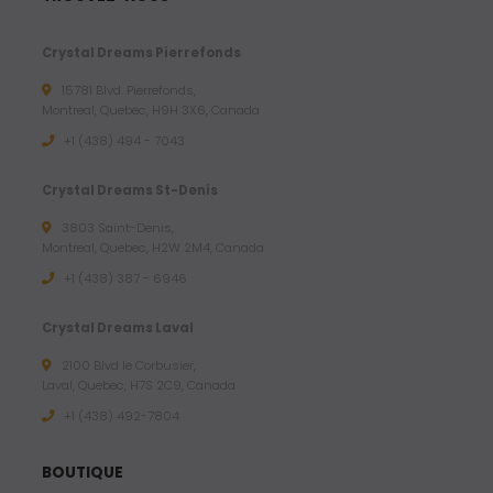
Crystal Dreams Pierrefonds
15781 Blvd. Pierrefonds,
Montreal, Quebec, H9H 3X6, Canada
+1 (438) 494 - 7043
Crystal Dreams St-Denis
3803 Saint-Denis,
Montreal, Quebec, H2W 2M4, Canada
+1 (438) 387 - 6946
Crystal Dreams Laval
2100 Blvd le Corbusier,
Laval, Quebec, H7S 2C9, Canada
+1 ‪(438) 492-7804‬
BOUTIQUE