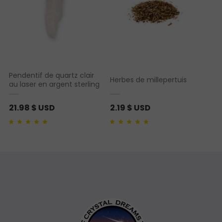
Pendentif de quartz clair
Herbes de millepertuis
au laser en argent sterling
21.98
$ USD
2.19
$ USD
Noté
1
5.00
sur 5
Noté
1
5.00
sur 5
basé sur
notation
basé sur
notation
client
client