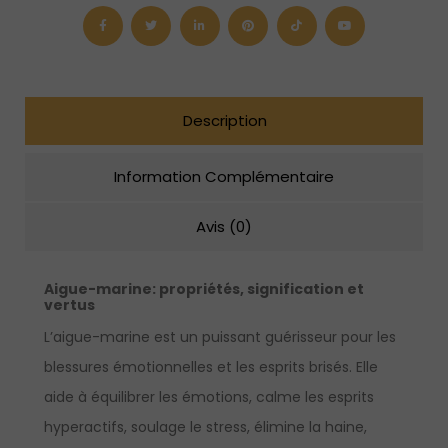
“double
point”
en
argent
sterling
Description
Information Complémentaire
Avis (0)
Aigue-marine
: propriétés, signification et
vertus
L’aigue-marine est un puissant guérisseur pour les
blessures émotionnelles et les esprits brisés. Elle
aide à équilibrer les émotions, calme les esprits
hyperactifs, soulage le stress, élimine la haine,