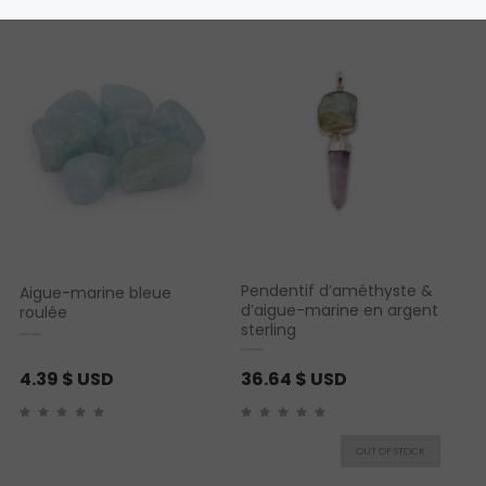
Pendentif d’améthyste &
Aigue-marine bleue
d’aigue-marine en argent
roulée
sterling
4.39
$ USD
36.64
$ USD