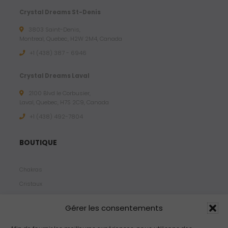
Crystal Dreams St-Denis
3803 Saint-Denis,
Montreal, Quebec, H2W 2M4, Canada
+1 (438) 387 - 6946
Crystal Dreams Laval
2100 Blvd le Corbusier,
Laval, Quebec, H7S 2C9, Canada
+1 ‪(438) 492-7804‬
BOUTIQUE
Chakras
Cristaux
Bijoux
Gérer les consentements
Products
Propriétés