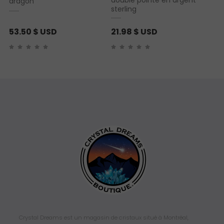
double pointe en argent
dragon
sterling
53.50
$ USD
21.98
$ USD
Crystal Dreams est un magasin de cristaux situé à Montréal,