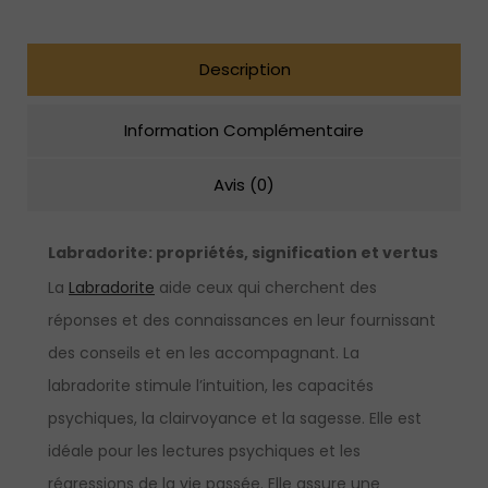
sterling
Description
Information Complémentaire
Avis (0)
Labradorite
:
propriétés, signification et vertus
La
Labradorite
aide ceux qui cherchent des
réponses et des connaissances en leur fournissant
des conseils et en les accompagnant. La
labradorite stimule l’intuition, les capacités
psychiques, la clairvoyance et la sagesse. Elle est
idéale pour les lectures psychiques et les
régressions de la vie passée. Elle assure une