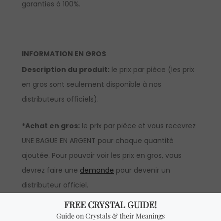
garanties à 100%.
INFORMATION EN GROS
Description du produit:
le prix par pièce (les prix
en gros sont seulement disponible à nos
distributeurs officiels).
*Achat en gros:
le prix par pièce et vous recevrez
UNE BAGUE EN ARGENT pour chaque quantité
ajoutée. Pour pouvoir voir les prix en gros, vous
devrez faire une
demande
pour devenir un
distributeur officiel.