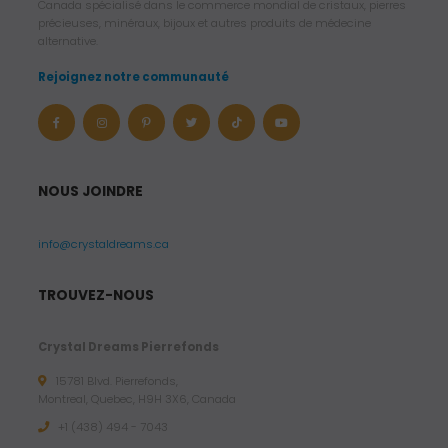
Canada spécialisé dans le commerce mondial de cristaux, pierres
précieuses, minéraux, bijoux et autres produits de médecine
alternative.
Rejoignez notre communauté
NOUS JOINDRE
info@crystaldreams.ca
TROUVEZ-NOUS
Crystal Dreams Pierrefonds
15781 Blvd. Pierrefonds,
Montreal, Quebec, H9H 3X6, Canada
+1 (438) 494 - 7043