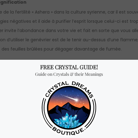
ignification
e la fertilité « Ashera » dans la culture syrienne, car il est souve
s négatives et il aide à purifier l’esprit lorsque celui-ci est trop
er invite l’abondance dans votre vie et fait en sorte que vous al
n d’utiliser le genévrier est de le tenir au-dessus d’une flamme,
 des feuilles brûlées pour dégager davantage de fumée.
r 100% authentique.
ueur x 2cm de largeur x 2cm de hauteur
NÉVRIER similaire à celui des photos avec des dimensions pres