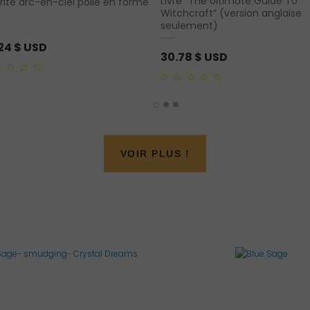
Livre “The Ultimate Guide To
rite arc-en-ciel polie en forme
Witchcraft” (version anglaise
e
seulement)
.24
$ USD
30.78
$ USD
0
out
of
5
VOIR PLUS !