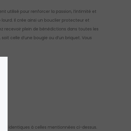
nt utilisé pour renforcer la passion, l’intimité et
 lourd. Il crée ainsi un bouclier protecteur et
lez recevoir plein de bénédictions dans toutes les
 soit celle d’une bougie ou d’un briquet. Vous
que identiques à celles mentionnées ci-dessus.