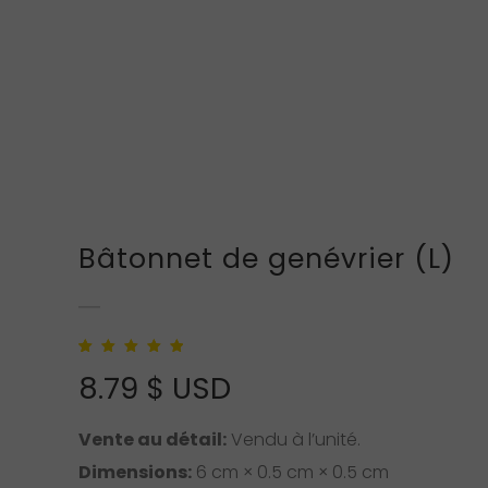
Bâtonnet de genévrier (L)
Noté
1
5.00
sur 5
8.79
$ USD
basé sur
notation client
Vente au détail:
Vendu à l’unité.
Dimensions:
6 cm × 0.5 cm × 0.5 cm