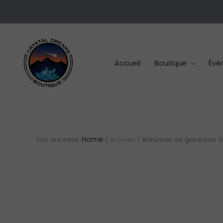
Skip
Skip
Skip
to
to
to
right
main
footer
header
content
navigation
Accueil
Boutique
Évé
Cristaux
et
pierres
Home
You are here:
/
Arômes
/
Bâtonnet de genévrier (L