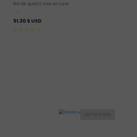
Bol de quartz rose en lune
Prisme en amazonit
51.30
$ USD
16.12
$ USD
0
0
out
out
of
of
5
5