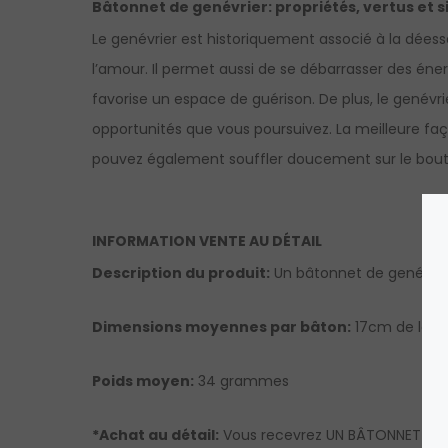
Bâtonnet de genévrier: propriétés, vertus et s
Le genévrier est historiquement associé à la déesse d
l’amour. Il permet aussi de se débarrasser des énergie
favorise un espace de guérison. De plus, le genévri
opportunités que vous poursuivez. La meilleure faço
pouvez également souffler doucement sur le bout
INFORMATION VENTE AU DÉTAIL
Description du produit:
Un bâtonnet de genévrie
Dimensions moyennes par bâton:
17cm de long
Poids moyen:
34 grammes
*Achat au détail:
Vous recevrez UN BÂTONNET DE GE