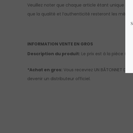
Veuillez noter que chaque article étant unique et n
que la qualité et l’authenticité resteront les même
INFORMATION VENTE EN GROS
Description du produit:
Le prix est à la pièce (le
*Achat en gros:
Vous recevrez UN BÂTONNET DE GEN
devenir un distributeur officiel.