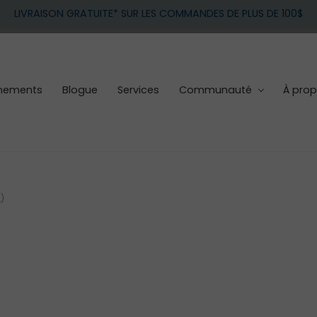
LIVRAISON GRATUITE* SUR LES COMMANDES DE PLUS DE 100$
nements
Blogue
Services
Communauté
À pro
)