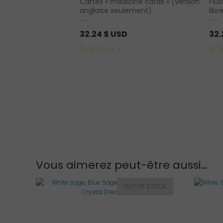
Cartes « medicine cards » (version
Fluo
e calcite verte
anglaise seulement)
libr
32.24
$ USD
32
0
0
out
out
of
of
5
5
Vous aimerez peut-être aussi…