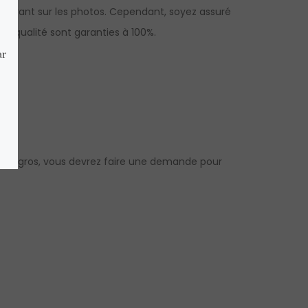
 figurant sur les photos. Cependant, soyez assuré
la qualité sont garanties à 100%.
ls).
x de gros, vous devrez faire une demande pour