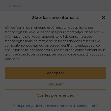
Cristaux
Bijoux
Gérer les consentements
Products
Propriétés
Afin de fournir les meilleures expériences, nous utilisons des
technologies telles que les cookies pour stocker et/ou accéder aux
Arômes
informations relatives à l'appareil. Le fait de consentir à ces
Zodiacs
technologies nous permettra de traiter des données telles que le
comportement de navigation ou des identifiants uniques sur ce
site. Le fait de ne pas consentir ou de retirer son consentement peut
avoir des conséquences négatives sur certaines caractéristiques et
fonctions.
Accepter
Refuser
Voir les préférences
Copyright Crystal Dreams® 2023. Tous droits réservés.
Politique de gestion de témoins
Politique de confidentialité