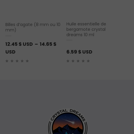
Huile essentielle de
Billes d’agate (8 mm ou 10
bergamote crystal
mm)
dreams 10 ml
12.45
$ USD
–
14.65
$
P
USD
6.59
$ USD
l
a
g
e
d
e
p
r
i
x