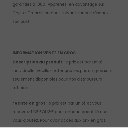
garanties à 100%. Apprenez-en davantage sur
Crystal Dreams en nous suivant sur nos réseaux
sociaux!
INFORMATION VENTE EN GROS
Description du produit:
le prix est par unité
individuelle. Veuillez noter que les prix en gros sont
seulement disponibles pour nos distributeurs
officiels.
*Vente en gros:
le prix est par unité et vous
recevrez UNE BOUGIE pour chaque quantité que
vous ajoutez. Pour avoir accès aux prix en gros,