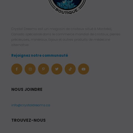
:
1
2
Crystal Dreams est un magasin de cristaux situé à Montréal,
.
Canada spécialisé dans le commerce mondial de cristaux, pierres
précieuses, minéraux, bijoux et autres produits de médecine
4
alternative.
5
Rejoignez notre communauté
$
U
S
D
NOUS JOINDRE
à
1
info@crystaldreams.ca
4
.
TROUVEZ-NOUS
6