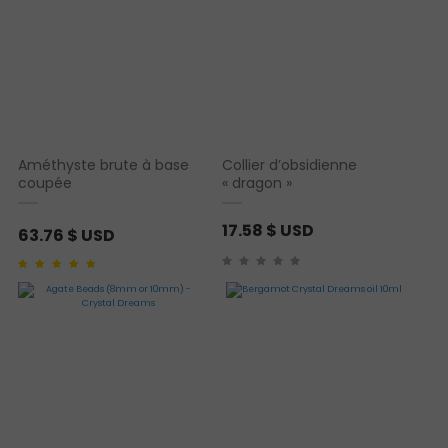
Améthyste brute à base
Collier d’obsidienne
coupée
« dragon »
17.58
$ USD
63.76
$ USD
Noté
1
5.00
sur 5
basé sur
notation
client