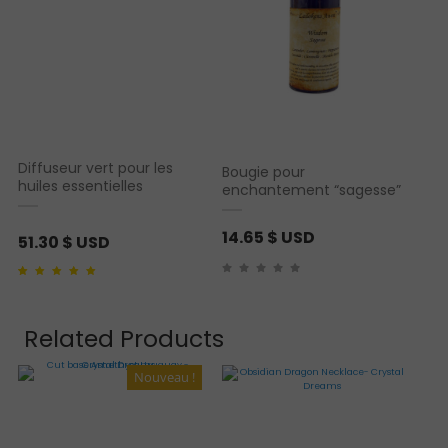
Diffuseur vert pour les
Bougie pour
huiles essentielles
enchantement “sagesse”
14.65
$ USD
51.30
$ USD
Noté
1
5.00
sur 5
basé sur
notation
client
Related Products
Nouveau !