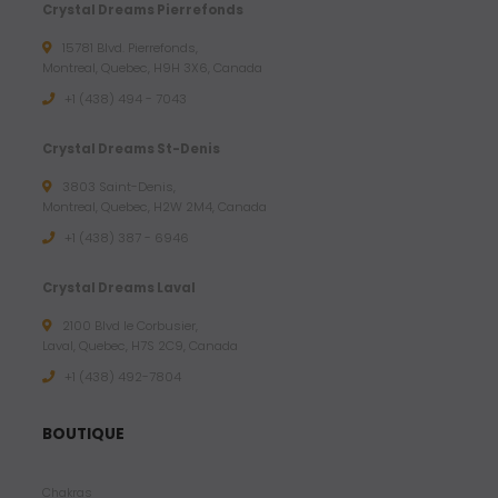
5
Crystal Dreams Pierrefonds
15781 Blvd. Pierrefonds,
$
Montreal, Quebec, H9H 3X6, Canada
U
+1 (438) 494 - 7043
S
D
Crystal Dreams St-Denis
3803 Saint-Denis,
Montreal, Quebec, H2W 2M4, Canada
+1 (438) 387 - 6946
Crystal Dreams Laval
2100 Blvd le Corbusier,
Laval, Quebec, H7S 2C9, Canada
+1 ‪(438) 492-7804‬
BOUTIQUE
Chakras