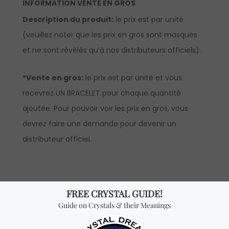
INFORMATION VENTE EN GROS
Description du produit:
le prix est par unité
(veuillez noter que les prix en gros sont masqués
et ne sont révélés qu’à nos distributeurs officiels).
*Vente en gros:
le prix est par unité et vous
recevrez UN BRACELET pour chaque quantité
ajoutée. Pour pouvoir voir les prix en gros, vous
devrez faire une demande pour devenir un
distributeur officiel.
Vous cherchez quelque
chose de spécial? Jetez
un coup d'œil à nos