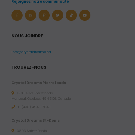
Rejoignez notre communauté
$
U
S
D
à
NOUS JOINDRE
1
3
info@crystaldreams.ca
.
1
TROUVEZ-NOUS
9
Crystal Dreams Pierrefonds
$
15781 Blvd. Pierrefonds,
U
Montreal, Quebec, H9H 3X6, Canada
S
+1 (438) 494 - 7043
D
Crystal Dreams St-Denis
3803 Saint-Denis,