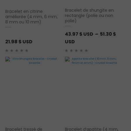
Bracelet de shungite en
Bracelet en citrine
rectangle (polie ou non
améliorée (4 mm, 6 mm,
polie)
8 mm ou 10 mm)
43.97
$ USD
–
51.30
$
P
21.98
$ USD
USD
l
a
g
e
d
e
p
r
i
x
Bracelet tressé de
Bracelet d’apatite (4 mm,