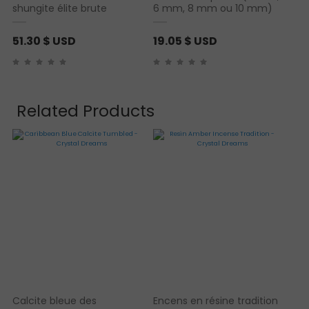
:
shungite élite brute
6 mm, 8 mm ou 10 mm)
4
3
51.30
$ USD
19.05
$ USD
.
9
7
Related Products
$
U
S
D
à
5
1
.
3
0
Calcite bleue des
Encens en résine tradition