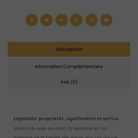
en
Lépidolite
(4
mm,
6
mm,
8
mm
ou
Description
10
mm)
Information Complémentaire
Avis (0)
Lépidolite:
propriétés, signification et vertus
Variant du rose au violet, la lépidolite est un
membre de la famille des micas que l’on trouve