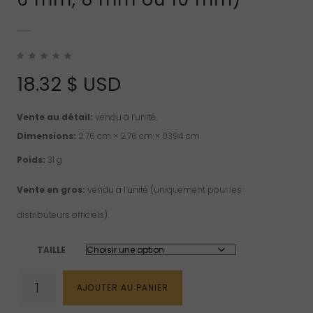
18.32
$ USD
Vente au détail:
vendu à l’unité.
Dimensions:
2.76 cm × 2.76 cm × 0394 cm
Poids:
31 g
Vente en gros:
vendu à l’unité (uniquement pour les
distributeurs officiels).
TAILLE
quantité
AJOUTER AU PANIER
de
Bracelet