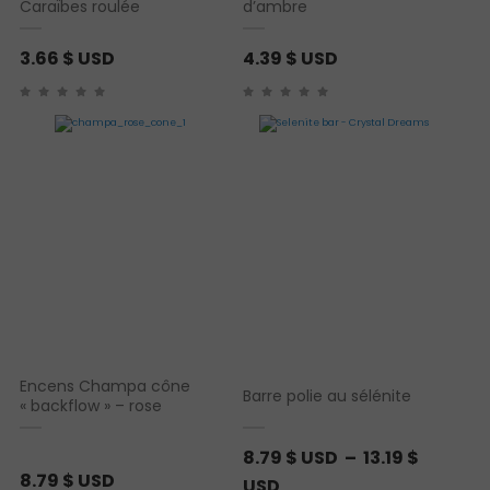
Caraïbes roulée
d’ambre
$
U
3.66
$ USD
4.39
$ USD
S
D
Encens Champa cône
Barre polie au sélénite
« backflow » – rose
8.79
$ USD
–
13.19
$
8.79
$ USD
P
USD