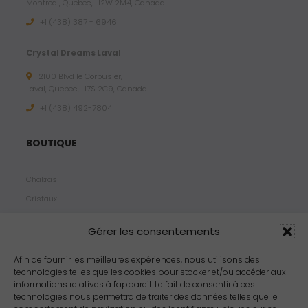
Montreal, Quebec, H2W 2M4, Canada
+1 (438) 387 - 6946
Crystal Dreams Laval
2100 Blvd le Corbusier,
Laval, Quebec, H7S 2C9, Canada
+1 ‪(438) 492-7804‬
BOUTIQUE
Chakras
Cristaux
Bijoux
Gérer les consentements
Products
Propriétés
Afin de fournir les meilleures expériences, nous utilisons des
technologies telles que les cookies pour stocker et/ou accéder aux
Arômes
informations relatives à l'appareil. Le fait de consentir à ces
Zodiacs
technologies nous permettra de traiter des données telles que le