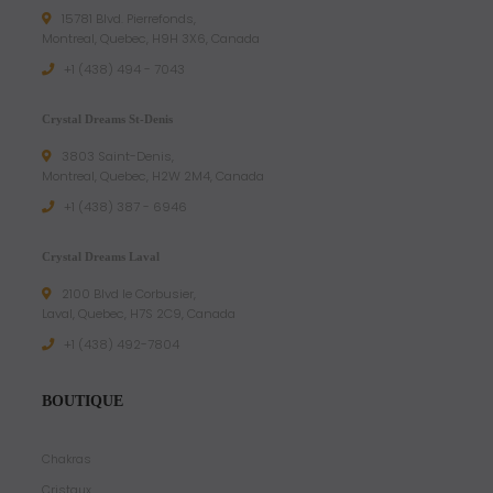
15781 Blvd. Pierrefonds,
Montreal, Quebec, H9H 3X6, Canada
+1 (438) 494 - 7043
Crystal Dreams St-Denis
3803 Saint-Denis,
Montreal, Quebec, H2W 2M4, Canada
+1 (438) 387 - 6946
Crystal Dreams Laval
2100 Blvd le Corbusier,
Laval, Quebec, H7S 2C9, Canada
+1 ‪(438) 492-7804‬
BOUTIQUE
Chakras
Cristaux