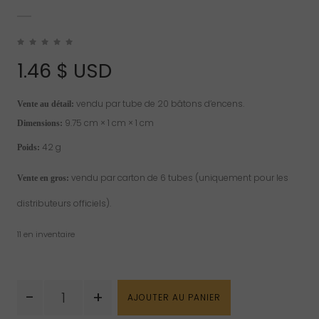
1.46
$ USD
vendu par tube de 20 bâtons d’encens.
Vente au détail:
9.75 cm × 1 cm × 1 cm
Dimensions:
42 g
Poids:
vendu par carton de 6 tubes (uniquement pour les
Vente en gros:
distributeurs officiels).
11 en inventaire
quantité
-
+
AJOUTER AU PANIER
de
Encens