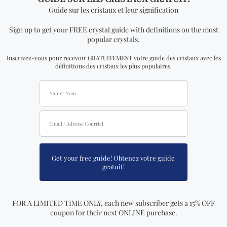
HEM 139
Avis
There are no reviews yet
Soyez le premier à laisser votre
avis sur “Encens Hem – thé rose”
Votre adresse courriel ne sera pas publiée.
Les
champs obligatoires sont indiqués avec
*
Votre note
Votre avis
*