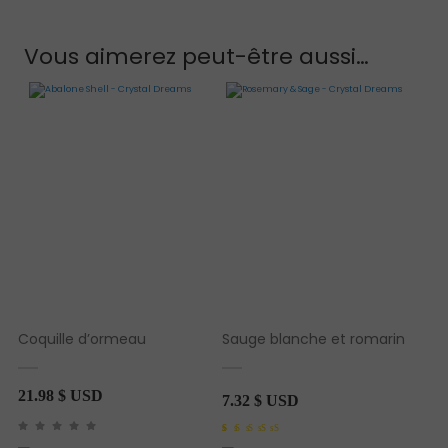
Vous aimerez peut-être aussi…
Coquille d’ormeau
Sauge blanche et romarin
21.98
$ USD
7.32
$ USD
Noté
1
5.00
sur 5 basé sur