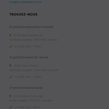
info@crystaldreams.ca
TROUVEZ-NOUS
Crystal Dreams Pierrefonds
15781 Blvd. Pierrefonds,
Montreal, Quebec, H9H 3X6, Canada
+1 (438) 494 - 7043
Crystal Dreams St-Denis
3803 Saint-Denis,
Montreal, Quebec, H2W 2M4, Canada
+1 (438) 387 - 6946
Crystal Dreams Laval
2100 Blvd le Corbusier,
Laval, Quebec, H7S 2C9, Canada
+1 ‪(438) 492-7804‬