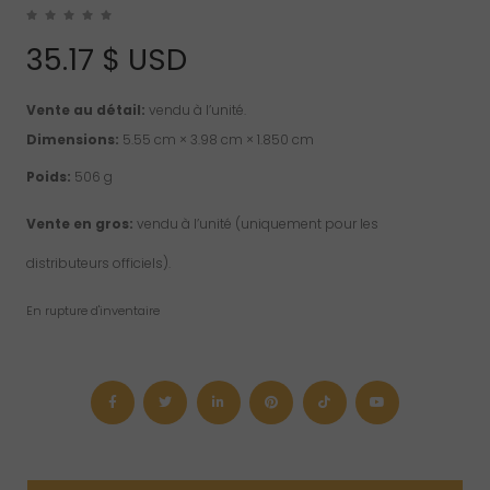
35.17
$ USD
Vente au détail:
vendu à l’unité.
Dimensions:
5.55 cm × 3.98 cm × 1.850 cm
Poids:
506 g
Vente en gros:
vendu à l’unité (uniquement pour les
distributeurs officiels).
En rupture d'inventaire