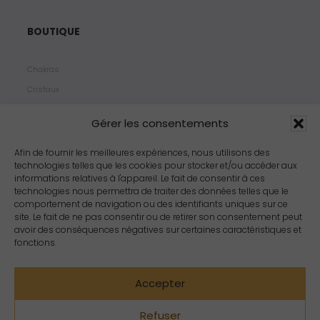
BOUTIQUE
Chakras
Cristaux
Bijoux
Gérer les consentements
Products
Propriétés
Afin de fournir les meilleures expériences, nous utilisons des
technologies telles que les cookies pour stocker et/ou accéder aux
Arômes
informations relatives à l'appareil. Le fait de consentir à ces
Zodiacs
technologies nous permettra de traiter des données telles que le
comportement de navigation ou des identifiants uniques sur ce
site. Le fait de ne pas consentir ou de retirer son consentement peut
avoir des conséquences négatives sur certaines caractéristiques et
fonctions.
Accepter
Refuser