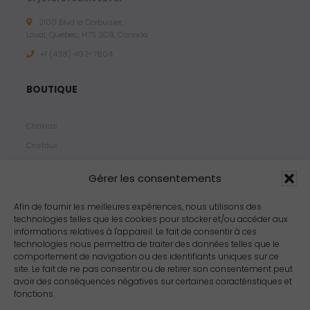
2100 Blvd le Corbusier,
Laval, Quebec, H7S 2C9, Canada
+1 ‪(438) 492-7804‬
BOUTIQUE
Chakras
Cristaux
Bijoux
Gérer les consentements
Products
Propriétés
Afin de fournir les meilleures expériences, nous utilisons des
technologies telles que les cookies pour stocker et/ou accéder aux
Arômes
informations relatives à l'appareil. Le fait de consentir à ces
Zodiacs
technologies nous permettra de traiter des données telles que le
comportement de navigation ou des identifiants uniques sur ce
site. Le fait de ne pas consentir ou de retirer son consentement peut
avoir des conséquences négatives sur certaines caractéristiques et
fonctions.