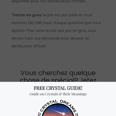
disponible pour nos distributeurs officiels.
*Vente en gros:
le prix est par unité et vous
recevrez UN LIVRE pour chaque quantité que vous
ajoutez. Pour avoir accès aux prix en gros, vous
devrez faire une demande pour devenir un
distributeur officiel.
Vous cherchez quelque
chose de spécial? Jetez
un coup d'œil à nos
produits les plus
vendus!