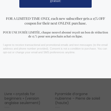
Vous aimerez peut-être aussi…
Livre « crystals for
Pyramide d’orgone
beginners » (version
nubienne – Pierre de soleil
anglaise seulement)
(haute)