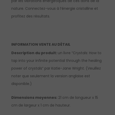
par les vibrations énergétiques de ces dons de la
nature. Connectez-vous à l’énergie cristalline et
profitez des résultats.
INFORMATION VENTE AU DÉTAIL
Description du produit:
un livre “Crystals: How to
tap into your infinite potential through the healing
power of crystals” par Katie-Jane Wright. (Veuillez
noter que seulement la version anglaise est
disponible.)
Dimensions moyennes:
21 cm de longueur x 15
cm de largeur x 1 cm de hauteur.