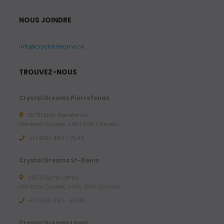
NOUS JOINDRE
info@crystaldreams.ca
TROUVEZ-NOUS
Crystal Dreams Pierrefonds
15781 Blvd. Pierrefonds,
Montreal, Quebec, H9H 3X6, Canada
+1 (438) 494 - 7043
Crystal Dreams St-Denis
3803 Saint-Denis,
Montreal, Quebec, H2W 2M4, Canada
+1 (438) 387 - 6946
Crystal Dreams Laval