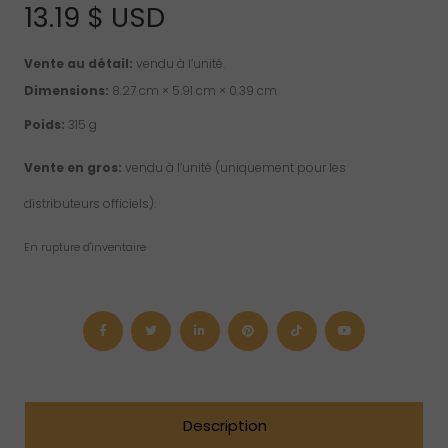
13.19
$ USD
Vente au détail:
vendu à l’unité.
Dimensions:
8.27 cm × 5.91 cm × 0.39 cm
Poids:
315 g
Vente en gros:
vendu à l’unité (uniquement pour les
distributeurs officiels).
En rupture d'inventaire
Description