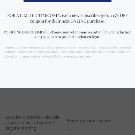
VOIR PLUS !
Vous aimerez peut-être aussi…
Boucles d’oreilles « double
Pierre de lune roulée
stone » d’améthyste en
argent sterling