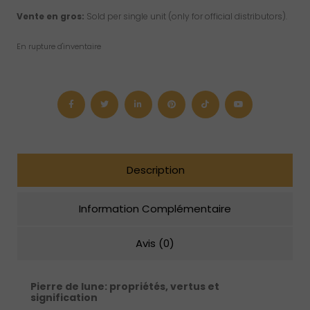
Vente en gros:
Sold per single unit (only for official distributors).
En rupture d'inventaire
Description
Information Complémentaire
Avis (0)
Pierre de lune
: propriétés, vertus et
signification