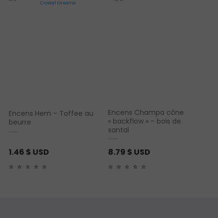
Encens Champa cône
Encens Hem – Toffee au
« backflow » – bois de
beurre
santal
1.46
$ USD
8.79
$ USD