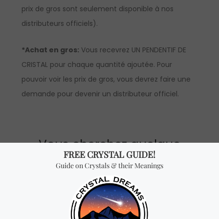
prix de gros sont seulement disponible à nos
distributeurs officiels).
*Achat en gros:
Vous recevrez UN PENDENTIF DE
CRISTAL pour chaque quantité ajoutée. Pour
pouvoir voir les prix de gros, vous devrez faire une
demande pour devenir un distributeur officiel.
Vous cherchez quelque
chose de spécial? Jetez
un coup d'œil à nos
produits les plus
vendus!