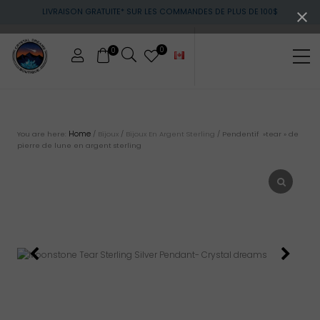
Menu
Skip
Skip
LIVRAISON GRATUITE* SUR LES COMMANDES DE PLUS DE 100$
to
to
main
footer
content
0
0
Me
Cristaux
et
pierres
Home
You are here:
/
Bijoux
/
Bijoux En Argent Sterling
/
Pendentif »tear » de
pierre de lune en argent sterling