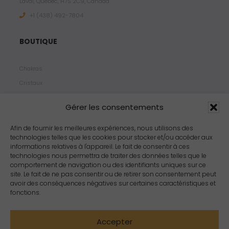
Laval, Quebec, H7S 2C9, Canada
+1 ‪(438) 492-7804‬
BOUTIQUE
Chakras
Cristaux
Bijoux
Gérer les consentements
Products
Propriétés
Afin de fournir les meilleures expériences, nous utilisons des
technologies telles que les cookies pour stocker et/ou accéder aux
Arômes
informations relatives à l'appareil. Le fait de consentir à ces
Zodiacs
technologies nous permettra de traiter des données telles que le
comportement de navigation ou des identifiants uniques sur ce
site. Le fait de ne pas consentir ou de retirer son consentement peut
avoir des conséquences négatives sur certaines caractéristiques et
fonctions.
Accepter