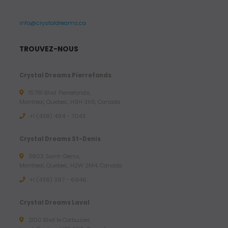
info@crystaldreams.ca
TROUVEZ-NOUS
Crystal Dreams Pierrefonds
15781 Blvd. Pierrefonds,
Montreal, Quebec, H9H 3X6, Canada
+1 (438) 494 - 7043
Crystal Dreams St-Denis
3803 Saint-Denis,
Montreal, Quebec, H2W 2M4, Canada
+1 (438) 387 - 6946
Crystal Dreams Laval
2100 Blvd le Corbusier,