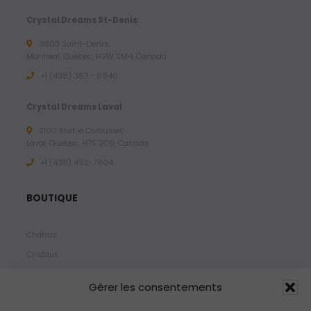
Crystal Dreams St-Denis
3803 Saint-Denis,
Montreal, Quebec, H2W 2M4, Canada
+1 (438) 387 - 6946
Crystal Dreams Laval
2100 Blvd le Corbusier,
Laval, Quebec, H7S 2C9, Canada
+1 ‪(438) 492-7804‬
BOUTIQUE
Chakras
Cristaux
Bijoux
Gérer les consentements
Products