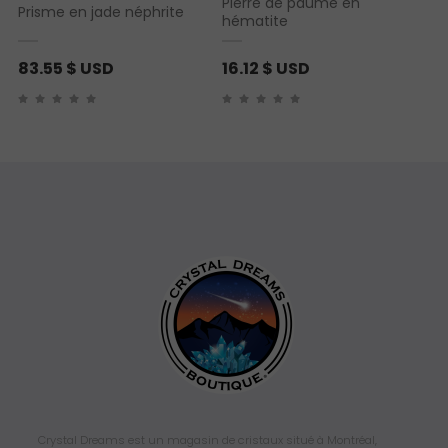
Pierre de paume en
Prisme en jade néphrite
hématite
83.55
$ USD
16.12
$ USD
Crystal Dreams est un magasin de cristaux situé à Montréal,