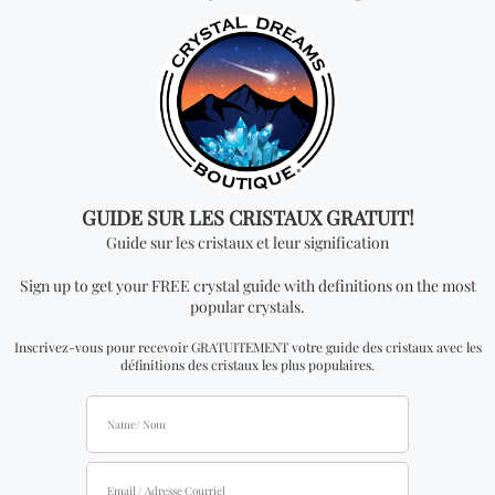
Vous cherchez quelque
chose de spécial? Jetez
un coup d'œil à nos
produits les plus
vendus!