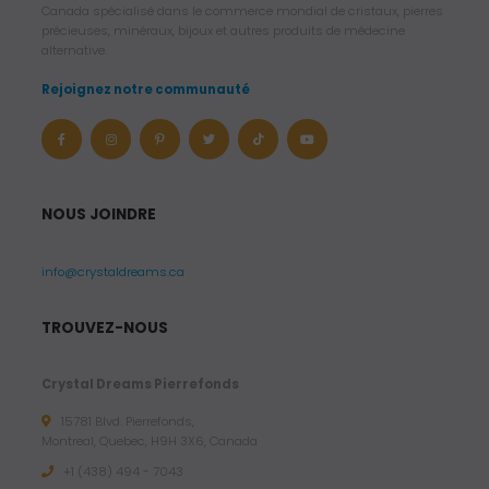
Canada spécialisé dans le commerce mondial de cristaux, pierres
précieuses, minéraux, bijoux et autres produits de médecine
alternative.
Rejoignez notre communauté
NOUS JOINDRE
info@crystaldreams.ca
TROUVEZ-NOUS
Crystal Dreams Pierrefonds
15781 Blvd. Pierrefonds,
Montreal, Quebec, H9H 3X6, Canada
+1 (438) 494 - 7043