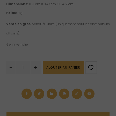
Dimensions:
0.91 cm × 0.47 cm × 0.472 cm
Poids:
9 g
Vente en gros:
vendu à l'unité (uniquement pour les distributeurs
officiels).
9 en inventaire
quantité
-
+
AJOUTER AU PANIER
de
Pendentif
de
tourmaline
verte
brute
en
argent
sterling
(L)