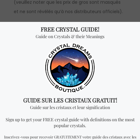
(veuillez noter que les prix de gros sont masqués
et ne sont révélés qu’à nos distributeurs officiels).
*Vente en gros:
le prix est par pièce et vous
recevrez UN CRISTAL pour chaque quantité ajoutée.
Pour pouvoir voir les prix de gros, vous devrez faire
une demande pour devenir un distributeur officiel.
Vous cherchez quelque
chose de spécial? Jetez
un coup d'œil à nos
produits les plus
vendus!