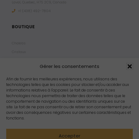
Laval, Quebec, H7S 2C9, Canada
+1 ‪(438) 492-7804‬
BOUTIQUE
Chakras
Cristaux
Bijoux
Gérer les consentements
Products
Propriétés
Afin de fournir les meilleures expériences, nous utilisons des
technologies telles que les cookies pour stocker et/ou accéder aux
Arômes
informations relatives à l'appareil. Le fait de consentir à ces
Zodiacs
technologies nous permettra de traiter des données telles que le
comportement de navigation ou des identifiants uniques sur ce
site. Le fait de ne pas consentir ou de retirer son consentement peut
avoir des conséquences négatives sur certaines caractéristiques et
fonctions.
Accepter