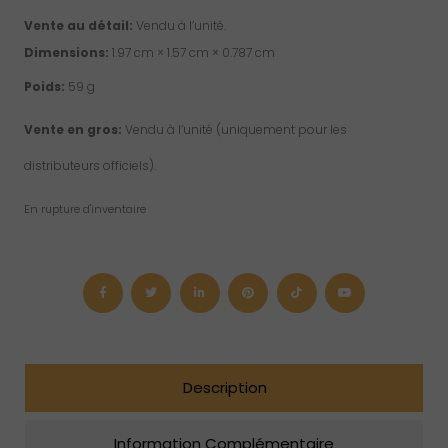
Vente au détail:
Vendu à l’unité.
Dimensions:
1.97 cm × 1.57 cm × 0.787 cm
Poids:
59 g
Vente en gros:
Vendu à l’unité (uniquement pour les
distributeurs officiels).
En rupture d'inventaire
Description
Information Complémentaire