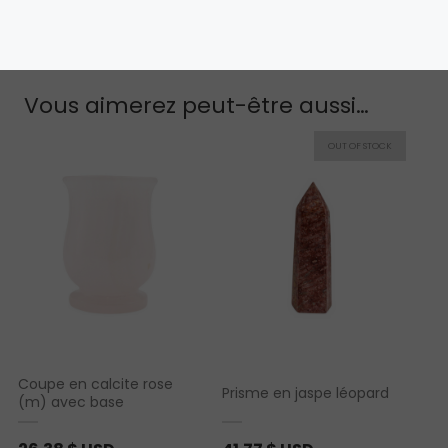
Vous aimerez peut-être aussi…
Coupe en calcite rose
Prisme en jaspe léopard
(m) avec base