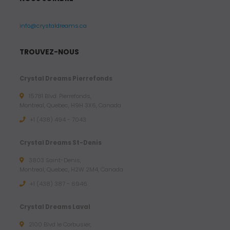
info@crystaldreams.ca
TROUVEZ-NOUS
Crystal Dreams Pierrefonds
15781 Blvd. Pierrefonds,
Montreal, Quebec, H9H 3X6, Canada
+1 (438) 494 - 7043
Crystal Dreams St-Denis
3803 Saint-Denis,
Montreal, Quebec, H2W 2M4, Canada
+1 (438) 387 - 6946
Crystal Dreams Laval
2100 Blvd le Corbusier,