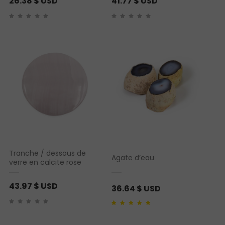
26.38
$ USD
41.77
$ USD
Tranche / dessous de
Agate d’eau
verre en calcite rose
43.97
$ USD
36.64
$ USD
Noté
1
5.00
sur 5
basé sur
notation
client