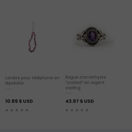
Noté
1
5.00
sur 5
basé sur
notation
client
Bague d’améthyste
Lanière pour téléphone en
“ovated” en argent
lépidolite
sterling
10.99
$ USD
43.97
$ USD