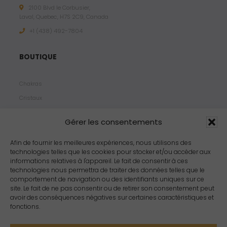
2100 Blvd le Corbusier,
Laval, Quebec, H7S 2C9, Canada
+1 ‪(438) 492-7804‬
BOUTIQUE
Chakras
Cristaux
Bijoux
Gérer les consentements
Products
Propriétés
Afin de fournir les meilleures expériences, nous utilisons des
technologies telles que les cookies pour stocker et/ou accéder aux
Arômes
informations relatives à l'appareil. Le fait de consentir à ces
Zodiacs
technologies nous permettra de traiter des données telles que le
comportement de navigation ou des identifiants uniques sur ce
site. Le fait de ne pas consentir ou de retirer son consentement peut
avoir des conséquences négatives sur certaines caractéristiques et
fonctions.