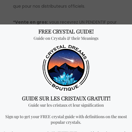
que pour nos distributeurs officiels.
*Vente en gros:
vous recevrez UN PENDENTIF pour
chaque quantité ajoutée. Pour avoir accès aux prix
en gros, vous devrez faire une demande pour
devenir un distributeur officiel.
Vous cherchez quelque
chose de spécial? Jetez
un coup d'œil à nos
produits les plus
vendus!