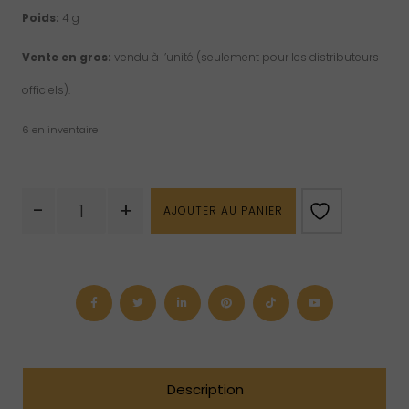
Poids:
4 g
Vente en gros:
vendu à l’unité (seulement pour les distributeurs
officiels).
6 en inventaire
quantité
-
+
AJOUTER AU PANIER
de
Pendentif
d'aigue-
marine
"drop"
en
argent
sterling
Description