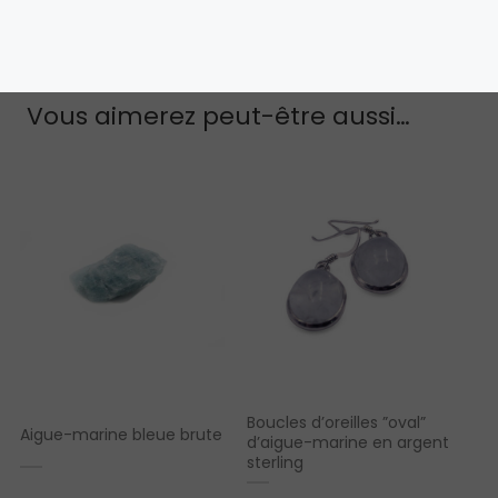
Vous aimerez peut-être aussi…
Boucles d’oreilles ”oval”
Aigue-marine bleue brute
d’aigue-marine en argent
sterling