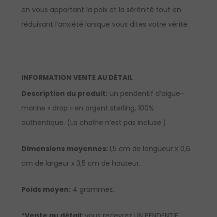
en vous apportant la paix et la sérénité tout en
réduisant l’anxiété lorsque vous dites votre vérité.
INFORMATION VENTE AU DÉTAIL
Description du produit:
un pendentif d’aigue-
marine « drop » en argent sterling, 100%
authentique. (La chaîne n’est pas incluse.)
Dimensions moyennes:
1,5 cm de longueur x 0,6
cm de largeur x 3,5 cm de hauteur.
Poids moyen:
4 grammes.
*Vente au détail:
vous recevrez UN PENDENTIF