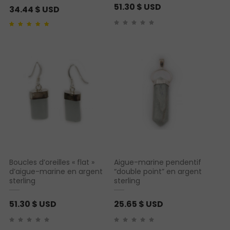
51.30
$ USD
34.44
$ USD
Noté
1
5.00
sur 5
basé sur
notation
client
Boucles d’oreilles « flat »
Aigue-marine pendentif
d’aigue-marine en argent
“double point” en argent
sterling
sterling
51.30
$ USD
25.65
$ USD