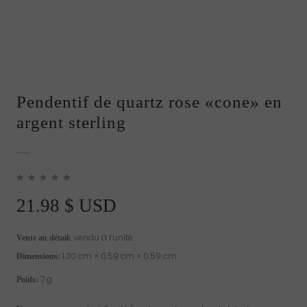
Pendentif de quartz rose «cone» en
argent sterling
21.98
$ USD
vendu à l’unité.
Vente au détail:
1.30 cm × 0.59 cm × 0.59 cm
Dimensions:
7 g
Poids: