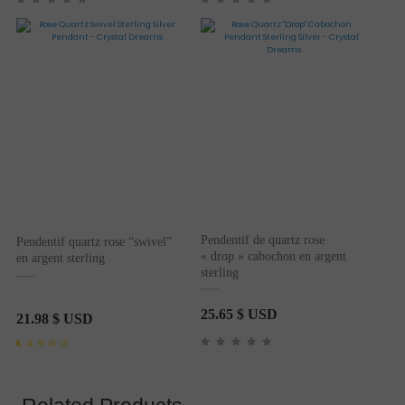
Pendentif de quartz rose
Pendentif quartz rose “swivel”
« drop » cabochon en argent
en argent sterling
sterling
25.65
$ USD
21.98
$ USD
Noté
1
5.00
sur 5 basé sur
notation client