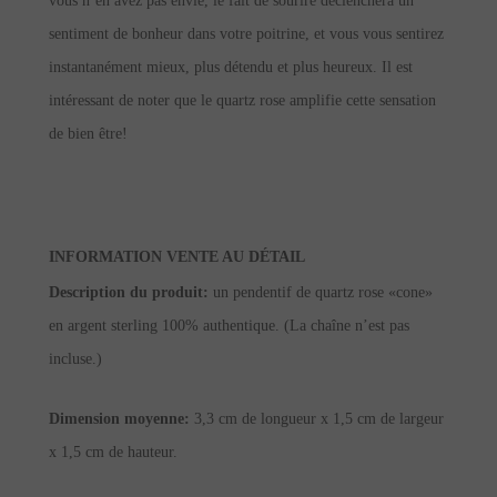
vous n’en avez pas envie, le fait de sourire déclenchera un
sentiment de bonheur dans votre poitrine, et vous vous sentirez
instantanément mieux, plus détendu et plus heureux. Il est
intéressant de noter que le quartz rose amplifie cette sensation
de bien être!
INFORMATION VENTE AU DÉTAIL
Description du produit:
un pendentif de quartz rose «cone»
en argent sterling 100% authentique. (La chaîne n’est pas
incluse.)
Dimension moyenne:
3,3 cm de longueur x 1,5 cm de largeur
x 1,5 cm de hauteur.