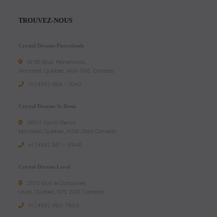
TROUVEZ-NOUS
Crystal Dreams Pierrefonds
15781 Blvd. Pierrefonds,
Montreal, Quebec, H9H 3X6, Canada
+1 (438) 494 - 7043
Crystal Dreams St-Denis
3803 Saint-Denis,
Montreal, Quebec, H2W 2M4, Canada
+1 (438) 387 - 6946
Crystal Dreams Laval
2100 Blvd le Corbusier,
Laval, Quebec, H7S 2C9, Canada
+1 ‪(438) 492-7804‬