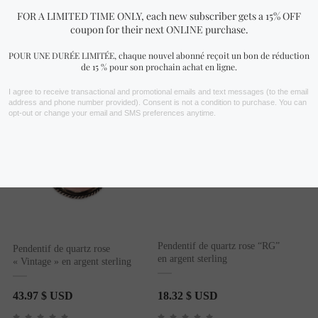
Vous aimerez peut-être aussi…
Pendentif de quartz rose “RG”
Pendentif de quartz rose
en argent sterling
« Vintage » en argent sterling
43.97
$ USD
18.32
$ USD