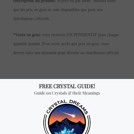
Description du produit:
le prix est par unité. Veuillez noter
que les prix en gros ne sont disponibles que pour nos
distributeurs officiels.
*Vente en gros:
vous recevrez UN PENDENTIF pour chaque
quantité ajoutée. Pour avoir accès aux prix en gros, vous
devrez faire une demande pour devenir un distributeur officiel.
Vous cherchez quelque
chose de spécial? Jetez un
coup d'œil à nos produits les
plus vendus!