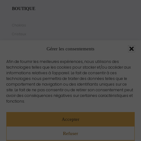
BOUTIQUE
Chakras
Cristaux
Bijoux
Gérer les consentements
Products
Propriétés
Afin de fournir les meilleures expériences, nous utilisons des
technologies telles que les cookies pour stocker et/ou accéder aux
Arômes
informations relatives à l'appareil. Le fait de consentir à ces
Zodiacs
technologies nous permettra de traiter des données telles que le
comportement de navigation ou des identifiants uniques sur ce
site. Le fait de ne pas consentir ou de retirer son consentement peut
avoir des conséquences négatives sur certaines caractéristiques et
fonctions.
Accepter
Refuser