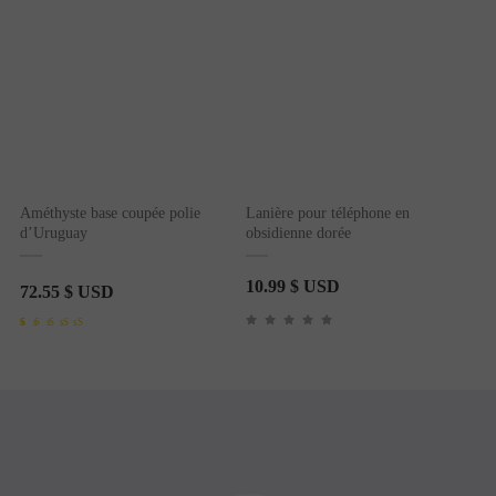
Améthyste base coupée polie
Lanière pour téléphone en
d’Uruguay
obsidienne dorée
10.99
$ USD
72.55
$ USD
Noté
1
5.00
sur 5 basé sur
notation client