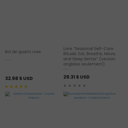
Livre “Seasonal Self-Care
Bol de quartz rose
Rituals: Eat, Breathe, Move,
and Sleep Better” (version
anglaise seulement)
29.31
$ USD
32.98
$ USD
Noté
1
5.00
sur 5
basé sur
notation
client