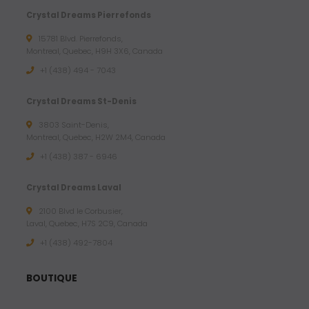
Crystal Dreams Pierrefonds
15781 Blvd. Pierrefonds,
Montreal, Quebec, H9H 3X6, Canada
+1 (438) 494 - 7043
Crystal Dreams St-Denis
3803 Saint-Denis,
Montreal, Quebec, H2W 2M4, Canada
+1 (438) 387 - 6946
Crystal Dreams Laval
2100 Blvd le Corbusier,
Laval, Quebec, H7S 2C9, Canada
+1 ‪(438) 492-7804‬
BOUTIQUE