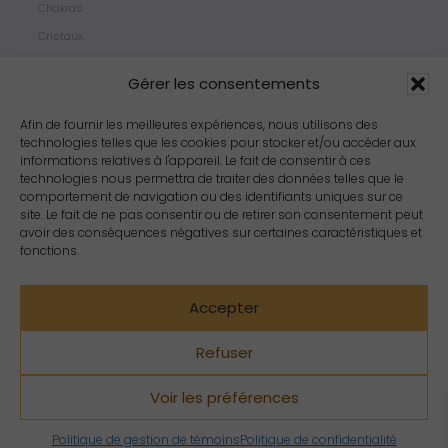
Chakras
Cristaux
Bijoux
Gérer les consentements
Products
Propriétés
Afin de fournir les meilleures expériences, nous utilisons des
technologies telles que les cookies pour stocker et/ou accéder aux
Arômes
informations relatives à l'appareil. Le fait de consentir à ces
Zodiacs
technologies nous permettra de traiter des données telles que le
comportement de navigation ou des identifiants uniques sur ce
site. Le fait de ne pas consentir ou de retirer son consentement peut
avoir des conséquences négatives sur certaines caractéristiques et
fonctions.
Accepter
Refuser
Voir les préférences
Copyright Crystal Dreams® 2023. Tous droits réservés.
Politique de gestion de témoins
Politique de confidentialité