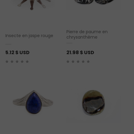
:
2
5
Pierre de paume en
.
Insecte en jaspe rouge
chrysanthème
6
5
5.12
$ USD
21.98
$ USD
$
U
S
D
à
7
3
.
2