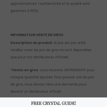
approximatives. L’authenticité et la qualité sont
garanties à 100%.
INFORMATION VENTE EN GROS
Description du produit:
le prix est par unité.
Veuillez noter les prix de gros ne sont disponibles
que pour nos distributeurs officiels.
*Vente en gros:
vous recevrez UN PENDENTIF pour
chaque quantité ajoutée. Pour pouvoir voir les prix
de gros, vous devrez faire une demande pour
devenir un distributeur officiel.