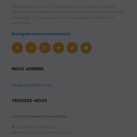
Crystal Dreams est un magasin de cristaux situé à Montréal,
Canada spécialisé dans le commerce mondial de cristaux, pierres
précieuses, minéraux, bijoux et autres produits de médecine
alternative.
Rejoignez notre communauté
NOUS JOINDRE
info@crystaldreams.ca
TROUVEZ-NOUS
Crystal Dreams Pierrefonds
15781 Blvd. Pierrefonds,
Montreal, Quebec, H9H 3X6, Canada