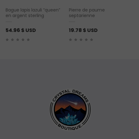
9
Bague lapis lazuli “queen”
Pierre de paume
en argent sterling
septarienne
$
U
54.96
$ USD
19.78
$ USD
S
D