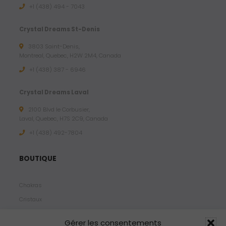
+1 (438) 494 - 7043
Crystal Dreams St-Denis
3803 Saint-Denis,
Montreal, Quebec, H2W 2M4, Canada
+1 (438) 387 - 6946
Crystal Dreams Laval
2100 Blvd le Corbusier,
Laval, Quebec, H7S 2C9, Canada
+1 ‪(438) 492-7804‬
BOUTIQUE
Chakras
Cristaux
Bijoux
Gérer les consentements