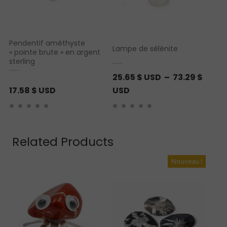
Pendentif améthyste
Lampe de sélénite
« pointe brute » en argent
sterling
25.65
$ USD
–
73.29
$
P
17.58
$ USD
USD
l
a
g
Related Products
e
d
Nouveau !
e
p
r
i
x