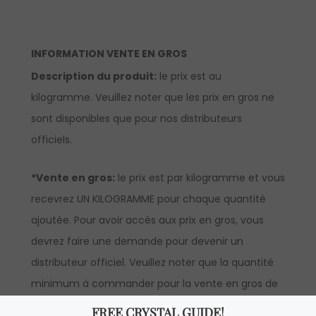
INFORMATION VENTE EN GROS
Description du produit:
le prix est au
kilogramme. Veuillez noter que les prix en gros ne
sont disponibles que pour nos distributeurs
officiels.
*Vente en gros:
le prix est par kilogramme et vous
recevrez UN KILOGRAMME pour chaque quantité
ajoutée. Pour avoir accès aux prix en gros, vous
devrez faire une demande pour devenir un
distributeur officiel. Veuillez noter que la quantité
minimum à commander pour la vente en gros de
cet article est d’un kilogramme.