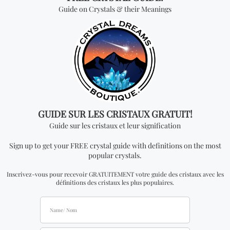
Vous cherchez quelque
chose de spécial? Jetez
un coup d'œil à nos
produits les plus
vendus!