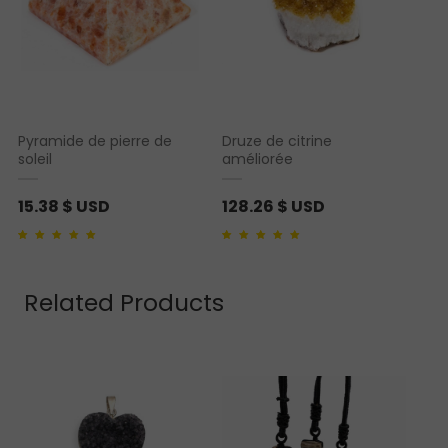
Pyramide de pierre de
Druze de citrine
soleil
améliorée
15.38
$ USD
128.26
$ USD
Noté
1
5.00
sur 5
Noté
1
5.00
sur 5
basé sur
notation
basé sur
notation
client
client
Related Products