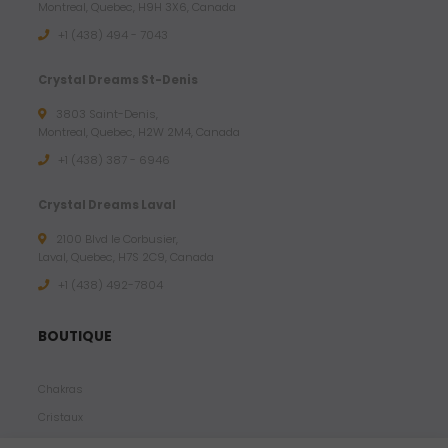
Montreal, Quebec, H9H 3X6, Canada
+1 (438) 494 - 7043
Crystal Dreams St-Denis
3803 Saint-Denis,
Montreal, Quebec, H2W 2M4, Canada
+1 (438) 387 - 6946
Crystal Dreams Laval
2100 Blvd le Corbusier,
Laval, Quebec, H7S 2C9, Canada
+1 ‪(438) 492-7804‬
BOUTIQUE
Chakras
Cristaux
Bijoux