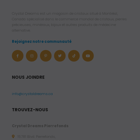
Crystal Dreams est un magasin de cristaux situé à Montréal,
Canada spécialisé dans le commerce mondial de cristaux, pierres
précieuses, minéraux, bijoux et autres produits de médecine
alternative.
Rejoignez notre communauté
NOUS JOINDRE
info@crystaldreams.ca
TROUVEZ-NOUS
Crystal Dreams Pierrefonds
15781 Blvd. Pierrefonds,