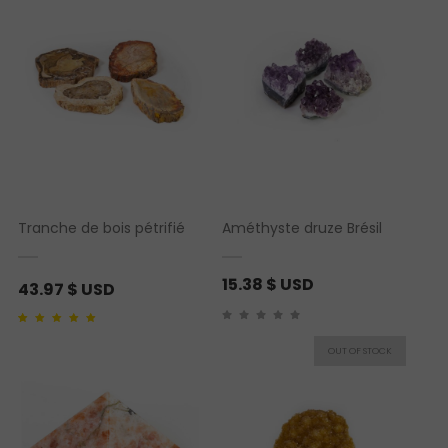
Tranche de bois pétrifié
Améthyste druze Brésil
15.38
$ USD
43.97
$ USD
Noté
1
5.00
sur 5
basé sur
notation
client