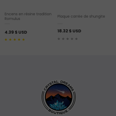
Encens en résine tradition
Plaque carrée de shungite
Romulus
18.32
$ USD
4.39
$ USD
Noté
1
5.00
sur 5
basé sur
notation
client