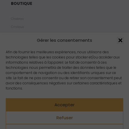
BOUTIQUE
Chakras
Cristaux
Bijoux
Gérer les consentements
Products
Propriétés
Afin de fournir les meilleures expériences, nous utilisons des
technologies telles que les cookies pour stocker et/ou accéder aux
Arômes
informations relatives à l'appareil. Le fait de consentir à ces
Zodiacs
technologies nous permettra de traiter des données telles que le
comportement de navigation ou des identifiants uniques sur ce
site. Le fait de ne pas consentir ou de retirer son consentement peut
avoir des conséquences négatives sur certaines caractéristiques et
fonctions.
Accepter
Refuser