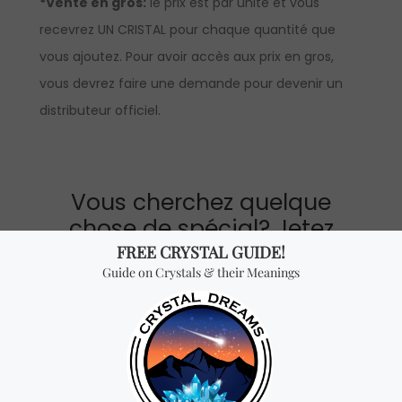
*Vente en gros:
le prix est par unité et vous
recevrez UN CRISTAL pour chaque quantité que
vous ajoutez. Pour avoir accès aux prix en gros,
vous devrez faire une demande pour devenir un
distributeur officiel.
Vous cherchez quelque
chose de spécial? Jetez
un coup d'œil à nos
produits les plus
vendus!