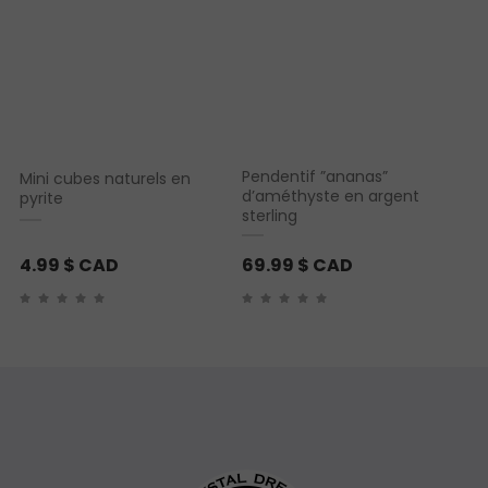
Pendentif ”ananas”
Mini cubes naturels en
d’améthyste en argent
pyrite
sterling
4.99
$ CAD
69.99
$ CAD