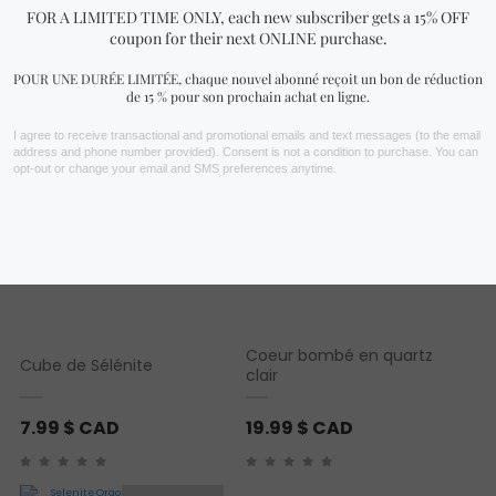
Vous aimerez peut-être aussi…
Coeur bombé en quartz
Cube de Sélénite
clair
7.99
$ CAD
19.99
$ CAD