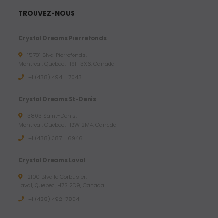
TROUVEZ-NOUS
Crystal Dreams Pierrefonds
15781 Blvd. Pierrefonds,
Montreal, Quebec, H9H 3X6, Canada
+1 (438) 494 - 7043
Crystal Dreams St-Denis
3803 Saint-Denis,
Montreal, Quebec, H2W 2M4, Canada
+1 (438) 387 - 6946
Crystal Dreams Laval
2100 Blvd le Corbusier,
Laval, Quebec, H7S 2C9, Canada
+1 ‪(438) 492-7804‬