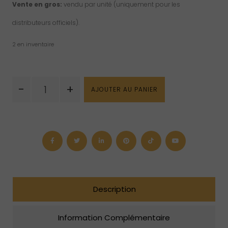
Vente en gros:
vendu par unité (uniquement pour les
distributeurs officiels).
2 en inventaire
quantité
-
+
AJOUTER AU PANIER
de
Pierre
TV
minéraux
magiques
Description
Information Complémentaire