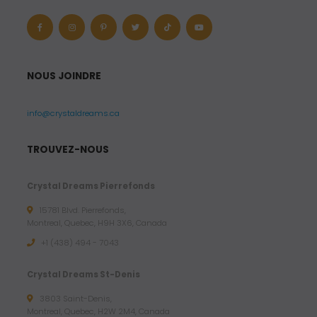
NOUS JOINDRE
info@crystaldreams.ca
TROUVEZ-NOUS
Crystal Dreams Pierrefonds
15781 Blvd. Pierrefonds,
Montreal, Quebec, H9H 3X6, Canada
+1 (438) 494 - 7043
Crystal Dreams St-Denis
3803 Saint-Denis,
Montreal, Quebec, H2W 2M4, Canada