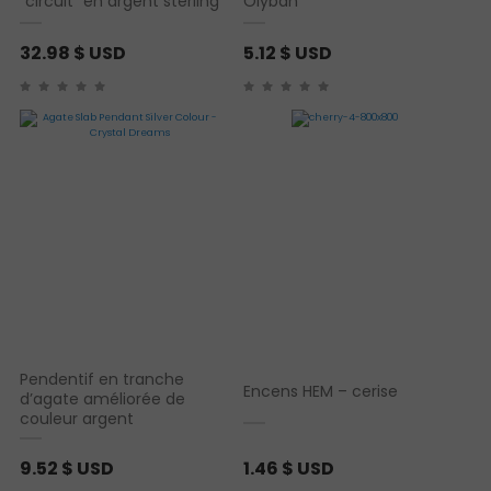
“circuit” en argent sterling
Olyban
32.98
$ USD
5.12
$ USD
Pendentif en tranche
Encens HEM – cerise
d’agate améliorée de
couleur argent
9.52
$ USD
1.46
$ USD