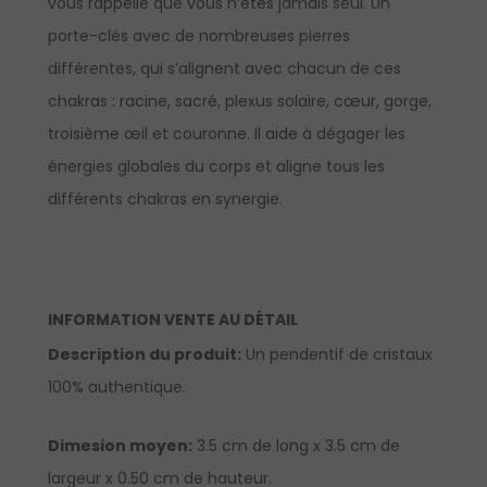
vous rappelle que vous n’êtes jamais seul. Un
porte-clés avec de nombreuses pierres
différentes, qui s’alignent avec chacun de ces
chakras : racine, sacré, plexus solaire, cœur, gorge,
troisième œil et couronne. Il aide à dégager les
énergies globales du corps et aligne tous les
différents chakras en synergie.
INFORMATION VENTE AU DÉTAIL
Description du produit:
Un pendentif de cristaux
100% authentique.
Dimesion moyen:
3.5 cm de long x 3.5 cm de
largeur x 0.50 cm de hauteur.