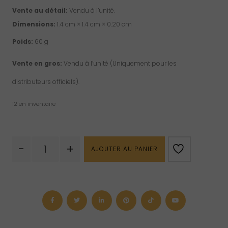
Vente au détail:
Vendu à l’unité.
Dimensions:
1.4 cm × 1.4 cm × 0.20 cm
Poids:
60 g
Vente en gros:
Vendu à l’unité (Uniquement pour les
distributeurs officiels).
12 en inventaire
quantité
-
+
AJOUTER AU PANIER
de
Porte-
clés
d'arbre
de
vie