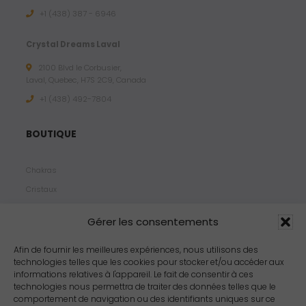
+1 (438) 387 - 6946
Crystal Dreams Laval
2100 Blvd le Corbusier,
Laval, Quebec, H7S 2C9, Canada
+1 ‪(438) 492-7804‬
BOUTIQUE
Chakras
Cristaux
Bijoux
Gérer les consentements
Products
Propriétés
Afin de fournir les meilleures expériences, nous utilisons des
technologies telles que les cookies pour stocker et/ou accéder aux
Arômes
informations relatives à l'appareil. Le fait de consentir à ces
Zodiacs
technologies nous permettra de traiter des données telles que le
comportement de navigation ou des identifiants uniques sur ce