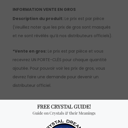
INFORMATION VENTE EN GROS
Description du produit:
Le prix est par pièce
(Veuillez noter que les prix de gros sont masqués
et ne sont révélés qu’à nos distributeurs officiels).
*Vente en gros:
Le prix est par pièce et vous
recevrez UN PORTE-CLÉS pour chaque quantité
ajoutée. Pour pouvoir voir les prix de gros, vous
devrez faire une demande pour devenir un
distributeur officiel.
Vous cherchez quelque
chose de spécial? Jetez