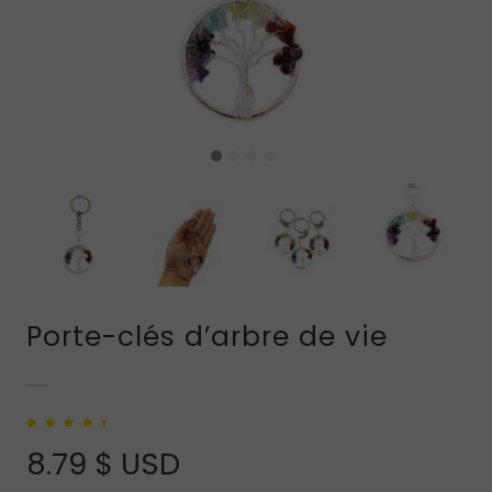
Porte-clés d’arbre de vie
Noté
1
5.00
sur
5 basé sur
8.79
$ USD
notation client