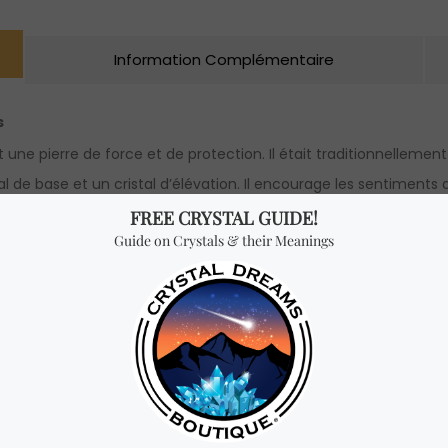
Information Complémentaire
s
est une pierre de force et de protection. Il était traditionnelle
stal de base et un cristal d’élévation. Il encourage les sentimen
ent renforcer votre intuition et votre lien avec la nature. Dans 
édaient de puissantes capacités psychiques telles que la capacité
me et la clarté de pensée. Elle encourage une attitude mentale po
couvrir vos talents, capacités et passions cachés. Il stimule l’épa