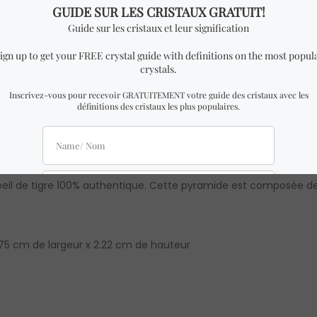
ituels qui peuvent être utilisés pour améliorer tous les domaines
teurs d’énergie lumineuse universelle, également appelée énergi
atiquement l’énergie vibratoire inférieure en énergie vibratoire 
il de tigre 100% authentique. Cette pyramide est composée de ré
75 cm de largeur x 2.22 cm de hauteur