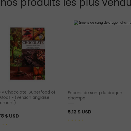
 nos produits les plus vendu
re « Chocolate: Superfood of
Encens de sang de dragon
 Gods » (version anglaise
champa
lement)
5.12
$ USD
78
$ USD
0
out
of