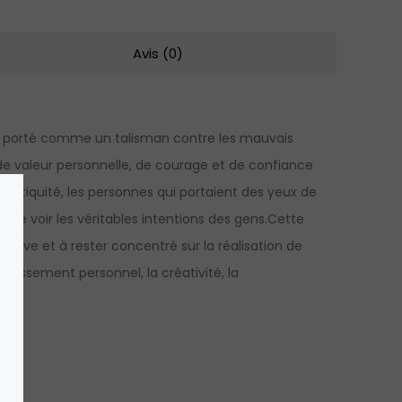
Avis (0)
ment porté comme un talisman contre les mauvais
ts de valeur personnelle, de courage et de confiance
l’Antiquité, les personnes qui portaient des yeux de
 de voir les véritables intentions des gens.Cette
sitive et à rester concentré sur la réalisation de
nouissement personnel, la créativité, la