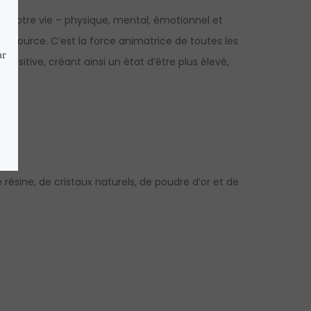
 de votre vie – physique, mental, émotionnel et
e source. C’est la force animatrice de toutes les
positive, créant ainsi un état d’être plus élevé,
sine, de cristaux naturels, de poudre d’or et de