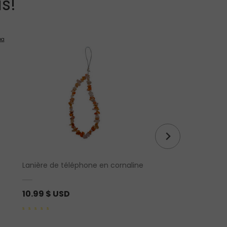
s!
Lanière de téléphone en cornaline
Pyrite brute avec po
10.99
$ USD
32.24
$ USD
0
0
out
out
of
of