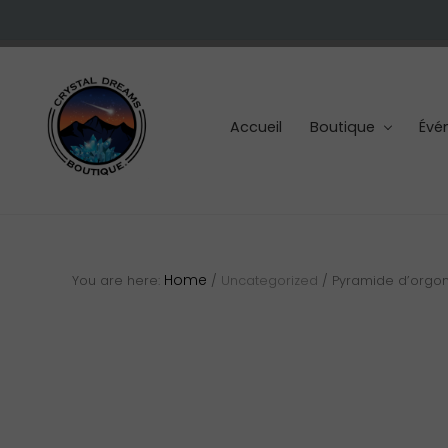
Skip
Skip
Skip
to
to
to
right
main
footer
header
content
navigation
Accueil
Boutique
Évé
Cristaux
et
pierres
Home
You are here:
/
Uncategorized
/
Pyramide d’orgone