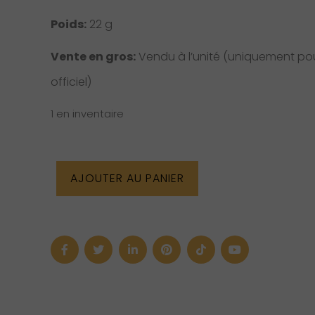
Poids:
22 g
Vente en gros:
Vendu à l’unité (uniquement pour
officiel)
1 en inventaire
quantité
AJOUTER AU PANIER
de
Pyramide
d’orgone
–
Oeil
de
tigre