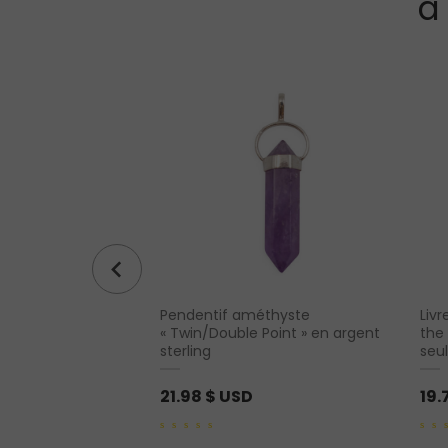
à
Pendentif améthyste
Liv
gone – jade (S)
« Twin/Double Point » en argent
the
sterling
seu
21.98
$ USD
19.
0
0