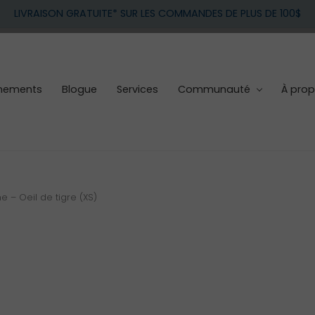
LIVRAISON GRATUITE* SUR LES COMMANDES DE PLUS DE 100$
nements
Blogue
Services
Communauté
À pro
 – Oeil de tigre (XS)