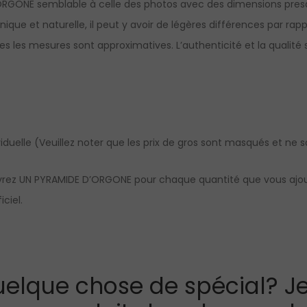
RGONE semblable à celle des photos avec des dimensions presq
nique et naturelle, il peut y avoir de légères différences par r
es les mesures sont approximatives. L’authenticité et la qualité 
viduelle (Veuillez noter que les prix de gros sont masqués et ne so
evrez UN PYRAMIDE D’ORGONE pour chaque quantité que vous ajoute
ciel.
elque chose de spécial? Je