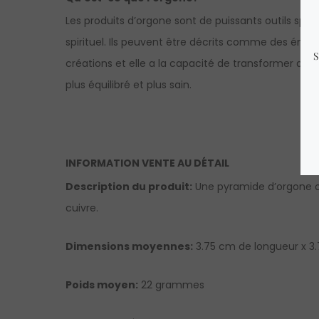
Les produits d’orgone sont de puissants outils spir
spirituel. Ils peuvent être décrits comme des émet
créations et elle a la capacité de transformer autom
plus équilibré et plus sain.
INFORMATION VENTE AU DÉTAIL
Description du produit:
Une pyramide d’orgone oe
cuivre.
Dimensions moyennes:
3.75 cm de longueur x 3.
Poids moyen:
22 grammes