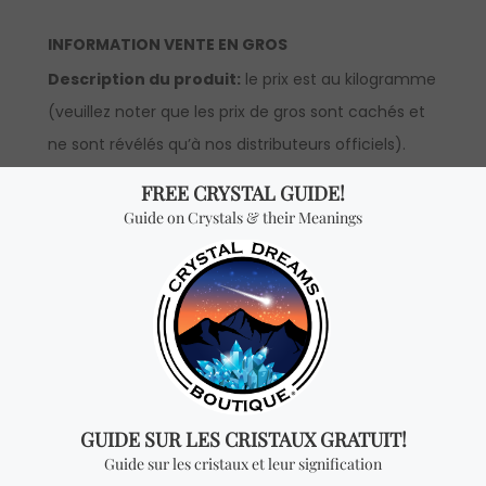
INFORMATION VENTE EN GROS
Description du produit:
le prix est au kilogramme
(veuillez noter que les prix de gros sont cachés et
ne sont révélés qu’à nos distributeurs officiels).
*Vente en gros:
le prix est par kilogramme et vous
recevrez UN KILOGRAMME pour chaque quantité
ajoutée. Pour pouvoir voir les prix de gros, vous
devrez faire une demande pour devenir un
distributeur officiel. Veuillez noter que la quantité
minimum à commander pour la vente en gros de
cet article est d’un kilogramme.