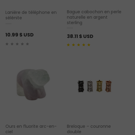
Bague cabochon en perle
Lanière de téléphone en
naturelle en argent
sélénite
sterling
10.99
$ USD
38.11
$ USD
Noté
1
5.00
sur 5
basé sur
notation
client
Ours en fluorite arc-en-
Breloque – couronne
ciel
double