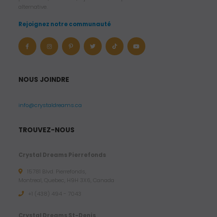
alternative.
Rejoignez notre communauté
NOUS JOINDRE
info@crystaldreams.ca
TROUVEZ-NOUS
Crystal Dreams Pierrefonds
15781 Blvd. Pierrefonds,
Montreal, Quebec, H9H 3X6, Canada
+1 (438) 494 - 7043
Crystal Dreams St-Denis