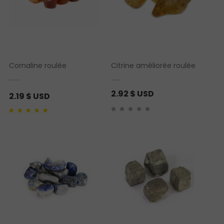
Cornaline roulée
Citrine améliorée roulée
2.92
$ USD
2.19
$ USD
Noté
1
5.00
sur 5
basé sur
notation
client