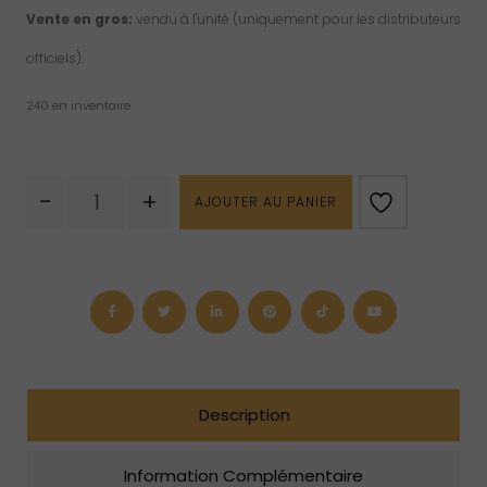
Vente en gros:
vendu à l'unité (uniquement pour les distributeurs
officiels).
240 en inventaire
quantité
-
+
AJOUTER AU PANIER
de
Sodalite
roulée
Description
Information Complémentaire