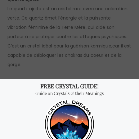
Le quartz ajoite est un cristal rare avec une coloration
verte. Ce quartz émet l’énergie et la puissante
vibration féminine de la Terre Mère, qui aide son
porteur à se protéger contre les attaques psychiques.
C’est un cristal idéal pour la guérison karmique,car il est
capable de débloquer les chakras du coeur et de la
gorge.
Quartz Angel Aura
Cette variété de cristal de quartz est très particulière ,
car elle a une irisation similaire à celle de l’opale lunaire.
Reflétant toutes les couleurs de l’arc-en-ciel, ce
puissant quartz, également connu sous le nom de
quartz mystique, est l’un des plus grands harmoniseurs
d’énergie.