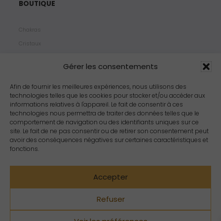
BOUTIQUE
Chakras
Cristaux
Bijoux
Gérer les consentements
Products
Propriétés
Afin de fournir les meilleures expériences, nous utilisons des
technologies telles que les cookies pour stocker et/ou accéder aux
Arômes
informations relatives à l'appareil. Le fait de consentir à ces
Zodiacs
technologies nous permettra de traiter des données telles que le
comportement de navigation ou des identifiants uniques sur ce
site. Le fait de ne pas consentir ou de retirer son consentement peut
avoir des conséquences négatives sur certaines caractéristiques et
fonctions.
Accepter
Refuser