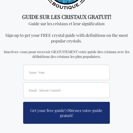
La couleur particulière de ce cristal de quartz est
rehaussée de platine pur et d’argent pour produire une
énergie intense capable de nettoyer l’aura. Le quartz
angel aura amplifie la connection avec la spiritualité.
Le diamant Herkimer
Les diamants Herkimer sont des quartz très puissants.
Le but de ces cristaux est l’unification du corps, de
l’âme et de l’esprit, créant une force émotionnelle et
spirituelle inébranlable chez leur porteur. Ce sont des
cristaux d’ascension qui vous mèneront à la vibration
spirituelle la plus élevée possible pendant que vous
êtes encore dans votre corps physique.