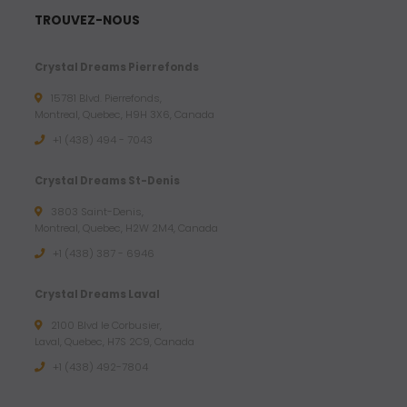
TROUVEZ-NOUS
Crystal Dreams Pierrefonds
15781 Blvd. Pierrefonds,
Montreal, Quebec, H9H 3X6, Canada
+1 (438) 494 - 7043
Crystal Dreams St-Denis
3803 Saint-Denis,
Montreal, Quebec, H2W 2M4, Canada
+1 (438) 387 - 6946
Crystal Dreams Laval
2100 Blvd le Corbusier,
Laval, Quebec, H7S 2C9, Canada
+1 ‪(438) 492-7804‬