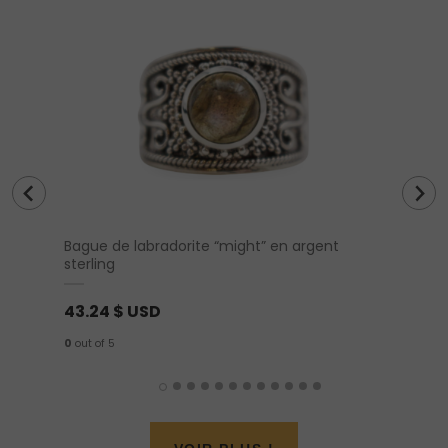
Bague de labradorite “might” en argent
Livre «
sterling
(versi
43.24
$ USD
21.98
0
out of 5
0
out of 