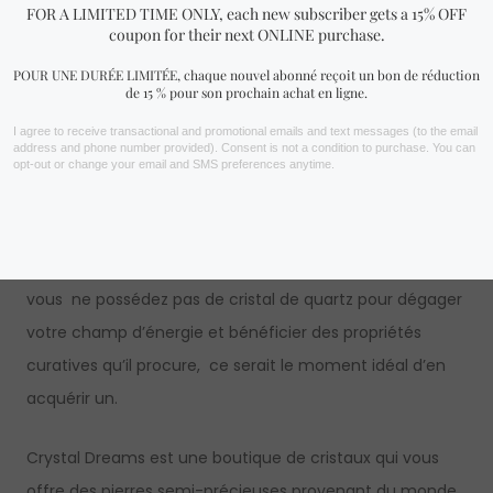
Les diamants Herkimer ont une énergie distincte et
harmonieuse, ce qui est extrêmement précieux lorsqu’ils
sont utilisés comme outil dans un environnement de
guérison ; ils sont également très utiles pour stimuler les
visions psychiques et les capacités de voyance
Ce sont seulement quelques-uns des plus beaux
cristaux de quartz qui existent. Les cristal de roche sont
de grands protecteurs et amplificateurs d’énergie . Si
vous ne possédez pas de cristal de quartz pour dégager
votre champ d’énergie et bénéficier des propriétés
curatives qu’il procure, ce serait le moment idéal d’en
acquérir un.
Crystal Dreams est une boutique de cristaux qui vous
offre des pierres semi-précieuses provenant du monde