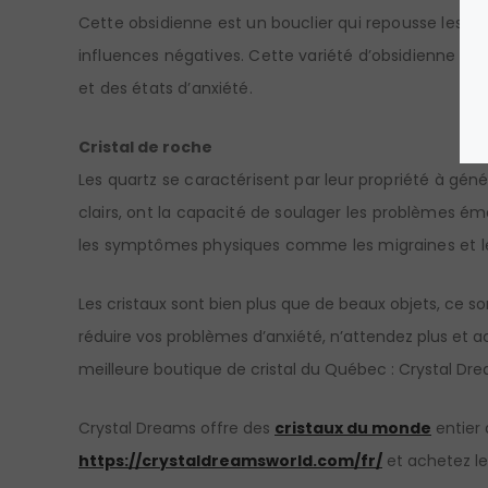
Cette obsidienne est un bouclier qui repousse les én
influences négatives. Cette variété d’obsidienne fav
et des états d’anxiété.
Cristal de roche
Les quartz se caractérisent par leur propriété à géné
clairs, ont la capacité de soulager les problèmes ém
les symptômes physiques comme les migraines et les
Les cristaux sont bien plus que de beaux objets, ce so
réduire vos problèmes d’anxiété, n’attendez plus et a
meilleure boutique de cristal du Québec : Crystal Dr
Crystal Dreams offre des
cristaux du monde
entier 
https://crystaldreamsworld.com/fr/
et achetez le 