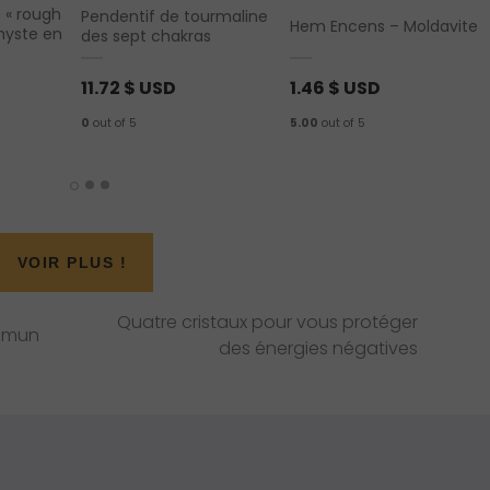
s « rough
Pendentif de tourmaline
Hem Encens – Moldavite
hyste en
des sept chakras
11.72
$ USD
1.46
$ USD
0
out of 5
5.00
out of 5
VOIR PLUS !
N
Quatre cristaux pour vous protéger
ommun
e
des énergies négatives
x
t
P
o
s