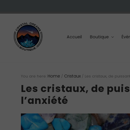
Skip
Skip
Skip
Skip
Skip
to
to
to
to
to
right
main
primary
secondary
footer
header
content
sidebar
sidebar
navigation
Accueil
Boutique
Évé
Cristaux
et
Home
Cristaux
You are here:
/
/
Les cristaux, de puissant
pierres
Les cristaux, de pui
l’anxiété