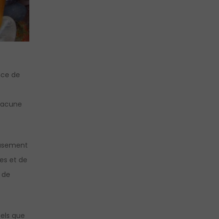
nce de
é
chacune
eusement
es et de
e de
tels que