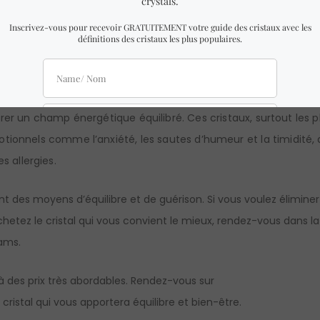
ergies négatives, bloque les attaques psychiques et élimine le
orise la méditation et est efficace dans le traitement de la d
rer un champ énergétique équilibré. Ces cristaux, surtout les p
otionnels comme l’anxiété, les sautes d’humeur et la timidité, 
 allergies.
nt des moyens d’équilibre et de guérison. Si vous voulez élimine
chetez le cristal qui vous convient le mieux, rendez-vous dans la
eams.
à des prix très abordables. Rendez-vous sur
cristal qui vous apportera équilibre et bien-être.