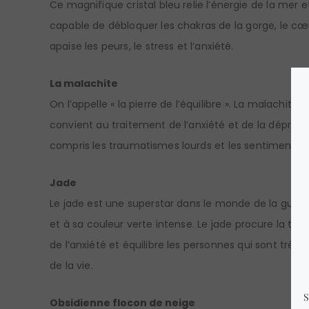
Ce magnifique cristal bleu relie l’énergie de la mer et 
capable de débloquer les chakras de la gorge, le cœur
apaise les peurs, le stress et l’anxiété.
La malachite
On l’appelle « la pierre de l’équilibre ». La malachite 
convient au traitement de l’anxiété et de la dépressio
compris les traumatismes lourds et les sentiments r
Jade
Le jade est une superstar dans le monde de la guér
et à sa couleur verte intense. Le jade procure la tranq
de l’anxiété et équilibre les personnes qui sont très 
de la vie.
Obsidienne flocon de neige