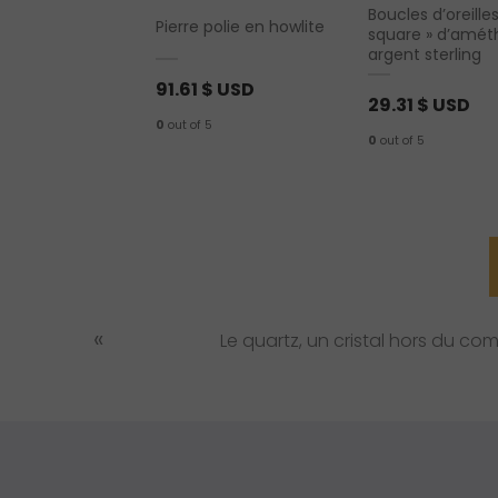
Boucles d’oreille
if populaire en
Pierre polie en howlite
square » d’amét
enne
argent sterling
 USD
91.61
$ USD
29.31
$ USD
0
out of 5
0
out of 5
P
«
Le quartz, un cristal hors du c
r
e
v
i
o
u