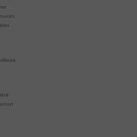
mes
ouvoirs
ubles
eilleure
xiété
confort