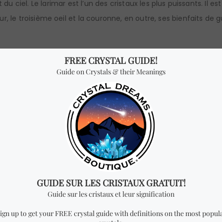
du ciel. Le larimar est l’un des cristaux les plus puissants. Il est
, le troisième oeil et la couronne, en outre, ses bienfaits de 
aide à canaliser son énergie et à la diriger vers un but précis. Ce 
n, car il aide à reconnaître, extraire et évacuer l’énergie négat
efoulés.
ison des cristaux grâce à sa puissante connexion au chakra d
uillité d’esprit, réduit la tension dans les muscles, permet la li
sensibles. Le Jade représente le lien magique entre l’univers et 