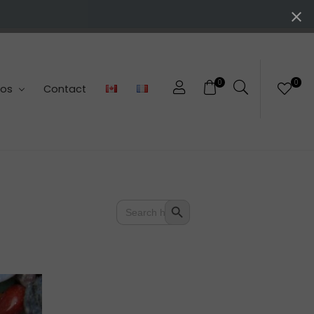
0
0
pos
Contact
Search
Search Button
for: