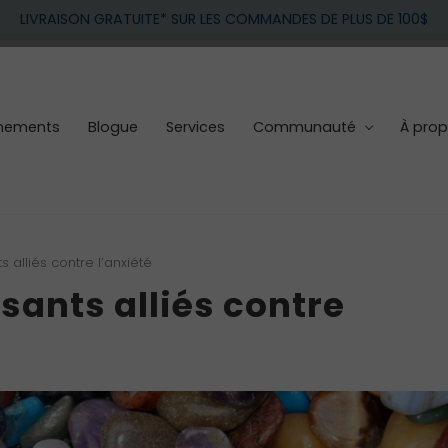
LIVRAISON GRATUITE* SUR LES COMMANDES DE PLUS DE 100$
nements
Blogue
Services
Communauté
À pro
s alliés contre l’anxiété
ssants alliés contre