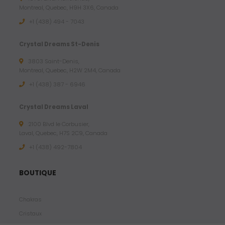
Montreal, Quebec, H9H 3X6, Canada
+1 (438) 494 - 7043
Crystal Dreams St-Denis
3803 Saint-Denis,
Montreal, Quebec, H2W 2M4, Canada
+1 (438) 387 - 6946
Crystal Dreams Laval
2100 Blvd le Corbusier,
Laval, Quebec, H7S 2C9, Canada
+1 ‪(438) 492-7804‬
BOUTIQUE
Chakras
Cristaux