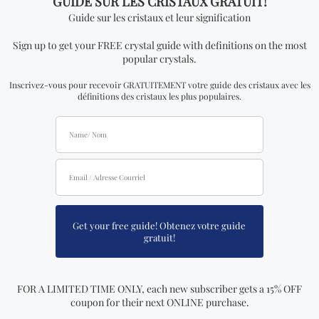
libérera des sentiments négatifs, du stress, de l’anxiété
et des soucis. Le cristal d’hématite attire tout type
d’énergie négative perdue dans l’aura vers le chakra
racine, où il neutralise ses effets nocifs, équilibrant et
alignant les sept chakras.
Les cristaux sont des outils extrêmement puissants que
la nature met à votre disposition pour renforcer notre
esprit et nous aider à transcender. Si vous voulez tenir à
distance toute forme de négativité, utilisez un cristal
protecteur en tout temps. Si vous n’en avez pas déjà un,
rendez-vous chez Crystal Dreams, le meilleur magasin
de cristal au Québec.
Vous pouvez accéder au site Web de Crystal Dreams,
https://crystaldreamsworld.com/
, et trouver le cristal