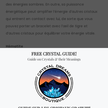
des énergies sombres. En outre, sa puissance
énergétique peut amplifier l’énergie d’autres cristaux
qui entrent en contact avec lui, de sorte que vous
pouvez porter un bracelet avec l’œil de tigre et
d’autres cristaux pour équilibrer votre énergie vitale.
Hématite
L’énergie des cristaux d’hématite aide à équilibrer votre
aura et à aligner vos chakras en rassemblant l’énergie
de l’esprit, du corps et de l’âme. Les cristaux d’hématite
ont une excellente vibration qui favorise la formation
spirituelle et l’équilibre.
Un collier ou un bracelet de ce cristal, en plus d’embellir
celui qui le porte, enlèvera les mauvaises énergies, vous