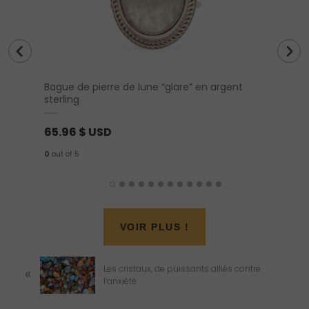
Bague de pierre de lune “glare” en argent
Lanièr
sterling
65.96
$ USD
10.99
0
out of 5
0
out of 
VOIR PLUS !
P
Les cristaux, de puissants alliés contre
«
r
l’anxiété
e
v