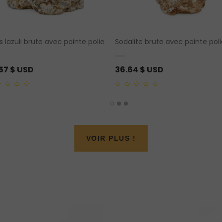
s lazuli brute avec pointe polie
Sodalite brute avec pointe pol
.57
$ USD
36.64
$ USD
0
out
of
5
VOIR PLUS !