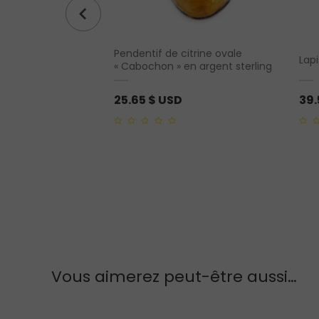
Pendentif de citrine ovale
rtz clair
Lapi
« Cabochon » en argent sterling
25.65
$ USD
39
0
0
out
out
of
of
5
5
Vous aimerez peut-être aussi…