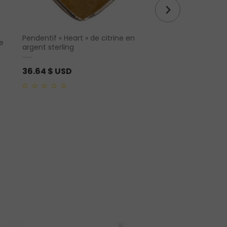
Pendentif « Heart » de citrine en
Pendentif en pointe
ie
argent sterling
d’améthyste (M) co
36.64
$ USD
9.52
$ USD
0
0
out
out
of
of
5
5