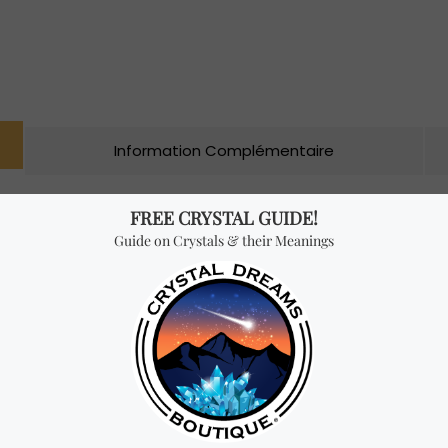
Information Complémentaire
uement, ne devrait même pas exister aujourd’hui. Leur formatio
ovenant de trois couches complètement différentes de la croûte 
ce précieux joyau. De nombreux travailleurs d’énergie affirmen
nditionnel. Les émeraudes renforcent également votre connexion 
présentent l’abondance de Gaia. C’est pourquoi on pense que les