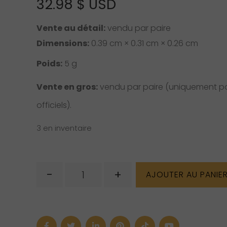
32.98
$ USD
Vente au détail:
vendu par paire
Dimensions:
0.39 cm × 0.31 cm × 0.26 cm
Poids:
5 g
Vente en gros:
vendu par paire (uniquement pou
officiels).
3 en inventaire
quantité
-
+
AJOUTER AU PANIE
de
Boucles
d’oreilles
d'émeraude