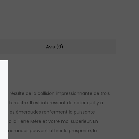
Avis (0)
n résulte de la collision impressionnante de trois
terrestre. Il est intéressant de noter qu’il y a
t que les émeraudes renferment la puissante
avec la Terre Mère et votre moi supérieur. En
 émeraudes peuvent attirer la prospérité, la