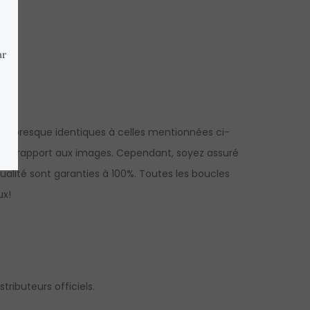
ns presque identiques à celles mentionnées ci-
es par rapport aux images. Cependant, soyez assuré
ualité sont garanties à 100%. Toutes les boucles
ux!
tributeurs officiels.