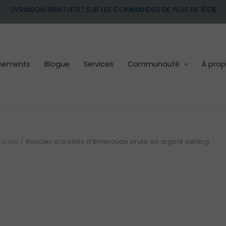
LIVRAISON GRATUITE* SUR LES COMMANDES DE PLUS DE 100$
nements
Blogue
Services
Communauté
À pro
raude
/
Boucles d’oreilles d’émeraude brute en argent sterling