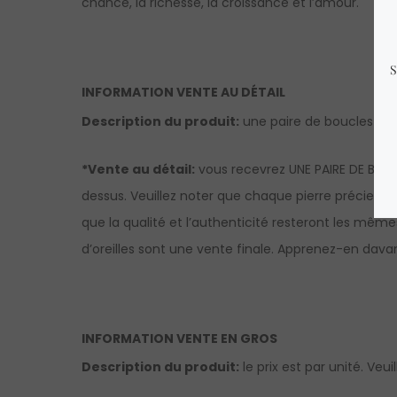
chance, la richesse, la croissance et l’amour.
INFORMATION VENTE AU DÉTAIL
Description du produit:
une paire de boucles d’o
*Vente au détail:
vous recevrez UNE PAIRE DE BOUC
dessus. Veuillez noter que chaque pierre précieuse
que la qualité et l’authenticité resteront les même
d’oreilles sont une vente finale.
Apprenez-en davant
INFORMATION VENTE EN GROS
Description du produit:
le prix est par unité. Veui