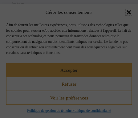
Products
Gérer les consentements
Propriétés
Arômes
Afin de fournir les meilleures expériences, nous utilisons des technologies telles que
Zodiacs
les cookies pour stocker et/ou accéder aux informations relatives à l'appareil. Le fait de
consentir à ces technologies nous permettra de traiter des données telles que le
comportement de navigation ou des identifiants uniques sur ce site. Le fait de ne pas
consentir ou de retirer son consentement peut avoir des conséquences négatives sur
certaines caractéristiques et fonctions.
Accepter
Refuser
Voir les préférences
Copyright Crystal Dreams® 2023. Tous droits réservés.
Politique de gestion de témoins
Politique de confidentialité
0
Votre panier