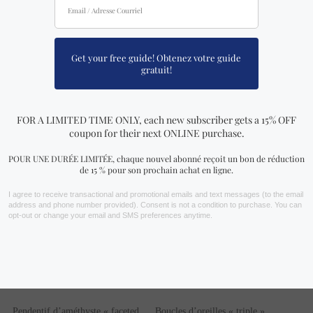
Boucles d’oreilles « double
Boucles d’oreilles « navette
stone » d’améthyste en argent
cabochon » d’améthyste en
sterling
argent sterling
43.97
$ USD
40.30
$ USD
Pendentif d’améthyste « faceted
Boucles d’oreilles « triple »