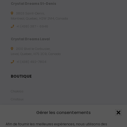
Crystal Dreams St-Denis
3803 Saint-Denis,
Montreal, Quebec, H2W 2M4, Canada
+1 (438) 387 - 6946
Crystal Dreams Laval
2100 Blvd le Corbusier,
Laval, Quebec, H7S 2C9, Canada
+1 ‪(438) 492-7804‬
BOUTIQUE
Chakras
Cristaux
Bijoux
Gérer les consentements
Products
Propriétés
Afin de fournir les meilleures expériences, nous utilisons des