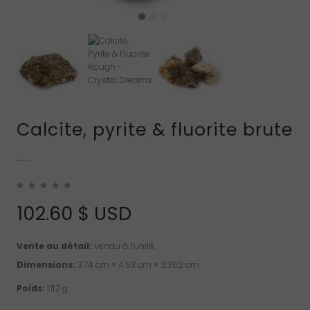
Calcite, pyrite & fluorite brute
102.60
$ USD
Vente au détail:
vendu à l’unité.
Dimensions:
3.74 cm × 4.53 cm × 2.362 cm
Poids:
1.112 g