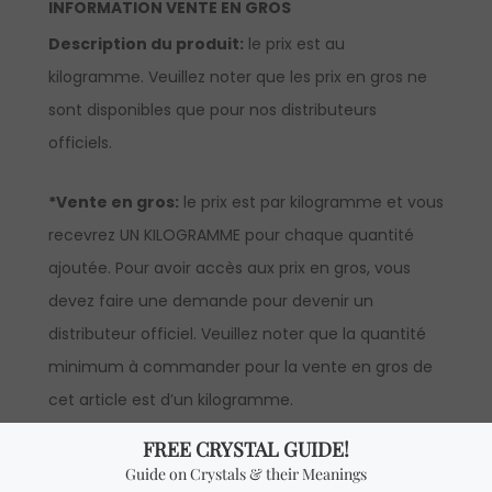
INFORMATION VENTE EN GROS
Description du produit:
le prix est au
kilogramme. Veuillez noter que les prix en gros ne
sont disponibles que pour nos distributeurs
officiels.
*Vente en gros:
le prix est par kilogramme et vous
recevrez UN KILOGRAMME pour chaque quantité
ajoutée. Pour avoir accès aux prix en gros, vous
devez faire une demande pour devenir un
distributeur officiel. Veuillez noter que la quantité
minimum à commander pour la vente en gros de
cet article est d’un kilogramme.