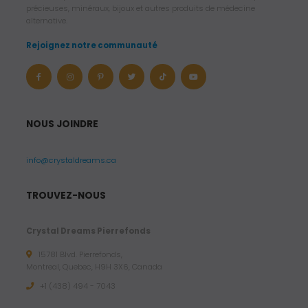
précieuses, minéraux, bijoux et autres produits de médecine
alternative.
Rejoignez notre communauté
NOUS JOINDRE
info@crystaldreams.ca
TROUVEZ-NOUS
Crystal Dreams Pierrefonds
15781 Blvd. Pierrefonds,
Montreal, Quebec, H9H 3X6, Canada
+1 (438) 494 - 7043