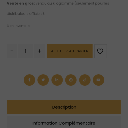
Vente en gros:
vendu au kilogramme (seulement pour les
distributeurs officiels).
3 en inventaire
quantité
-
+
AJOUTER AU PANIER
de
Calcite,
pyrite
&
fluorite
brute
Description
Information Complémentaire