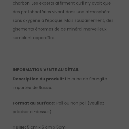
charbon. Les experts affirment qu’il n’y avait que
des protobactéries vivant dans une atmosphère
sans oxygène à l’époque. Mais soudainement, des
gisements énormes de ce minéral merveilleux
semblent apparaître.
INFORMATION VENTE AU DÉTAIL
Description du produit:
Un cube de Shungite
importée de Russie.
Format du surface:
Poli ou non poli (veuillez
préciser ci-dessus)
Taille:
5 cm x 5 cm x 5cm