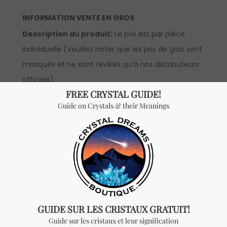
INFORMATION VENTE EN GROS
Description du produit:
Le prix est par pièce
individuelle (Veuillez noter que les prix de gros sont
masqués et ne sont révélés qu’à nos distributeurs
officiels).
*Vente en gros:
Le prix est par pièce et vous
recevrez UN CUBE pour chaque quantité ajoutée.
Pour pouvoir voir les prix de gros, vous devrez faire
une demande pour devenir un distributeur officiel.
Vous cherchez quelque
chose de spécial? Jetez