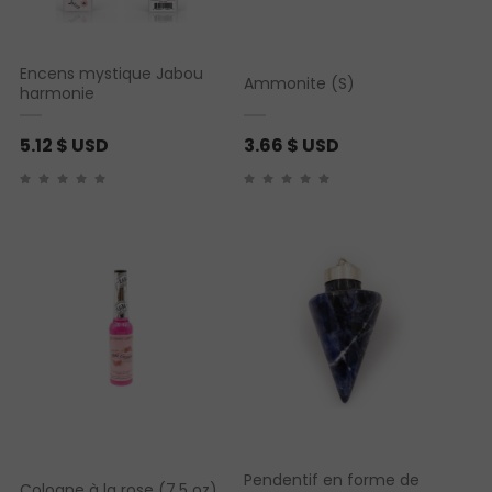
Encens mystique Jabou
Ammonite (S)
harmonie
5.12
$ USD
3.66
$ USD
Pendentif en forme de
Cologne à la rose (7.5 oz)