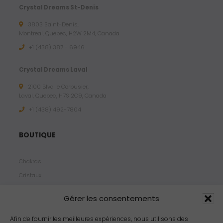
Crystal Dreams St-Denis
3803 Saint-Denis,
Montreal, Quebec, H2W 2M4, Canada
+1 (438) 387 - 6946
Crystal Dreams Laval
2100 Blvd le Corbusier,
Laval, Quebec, H7S 2C9, Canada
+1 ‪(438) 492-7804‬
BOUTIQUE
Chakras
Cristaux
Bijoux
Gérer les consentements
Products
Propriétés
Afin de fournir les meilleures expériences, nous utilisons des