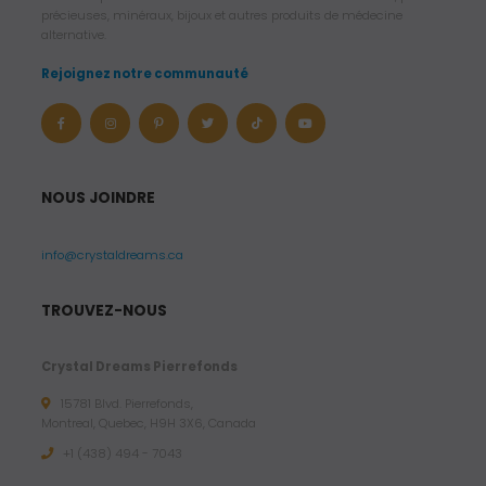
précieuses, minéraux, bijoux et autres produits de médecine
alternative.
Rejoignez notre communauté
NOUS JOINDRE
info@crystaldreams.ca
TROUVEZ-NOUS
Crystal Dreams Pierrefonds
15781 Blvd. Pierrefonds,
Montreal, Quebec, H9H 3X6, Canada
+1 (438) 494 - 7043