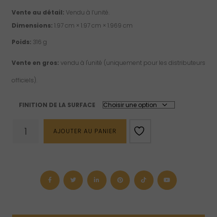
Vente au détail:
Vendu à l’unité.
Dimensions:
1.97 cm × 1.97 cm × 1.969 cm
Poids:
316 g
Vente en gros:
vendu à l'unité (uniquement pour les distributeurs
officiels).
FINITION DE LA SURFACE
quantité
AJOUTER AU PANIER
de
Cube
de
shungite
(M)