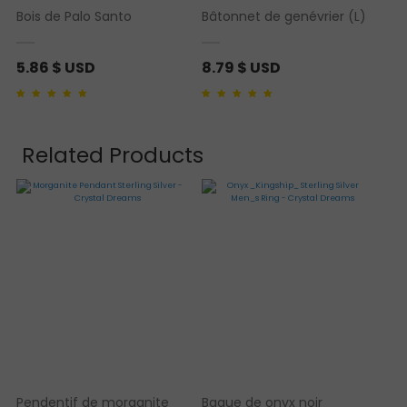
Bois de Palo Santo
Bâtonnet de genévrier (L)
5.86
$ USD
8.79
$ USD
Noté
1
5.00
sur 5
Noté
1
5.00
sur 5
basé sur
notation
basé sur
notation
client
client
Related Products
Pendentif de morganite
Bague de onyx noir