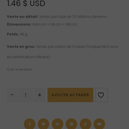
1.46
$ USD
Vente au détail:
Vendu par tube de 20 bâtons d’encens.
Dimensions:
9.84 cm × 1.18 cm × 1.181 cm
Poids:
46 g
Vente en gros:
Vendu par carton de 6 tubes (Uniquement pour
les distributeurs officiels).
12 en inventaire
quantité
-
+
AJOUTER AU PANIER
de
Encens
Hem
–
Bonne
santé