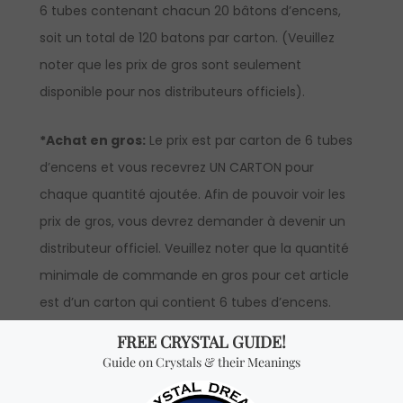
6 tubes contenant chacun 20 bâtons d’encens,
soit un total de 120 batons par carton. (Veuillez
noter que les prix de gros sont seulement
disponible pour nos distributeurs officiels).
*Achat en gros:
Le prix est par carton de 6 tubes
d’encens et vous recevrez UN CARTON pour
chaque quantité ajoutée. Afin de pouvoir voir les
prix de gros, vous devrez demander à devenir un
distributeur officiel. Veuillez noter que la quantité
minimale de commande en gros pour cet article
est d’un carton qui contient 6 tubes d’encens.
Vous cherchez quelque