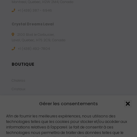
Montreal, Quebec, H2W 2M4, Canada
+1 (438) 387 - 6946
Crystal Dreams Laval
2100 Blvd le Corbusier,
Laval, Quebec, H7S 2C9, Canada
+1 ‪(438) 492-7804‬
BOUTIQUE
Chakras
Cristaux
Bijoux
Gérer les consentements
Products
Propriétés
Afin de fournir les meilleures expériences, nous utilisons des
technologies telles que les cookies pour stocker et/ou accéder aux
Arômes
informations relatives à l'appareil. Le fait de consentir à ces
Zodiacs
technologies nous permettra de traiter des données telles que le