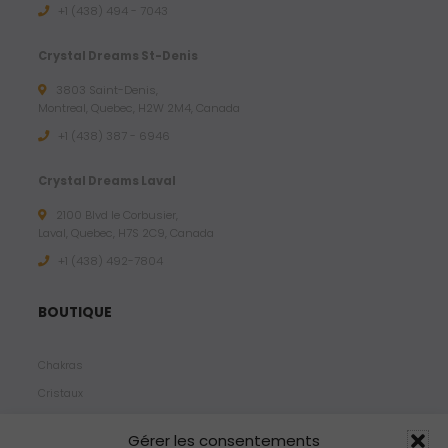
+1 (438) 494 - 7043
Crystal Dreams St-Denis
3803 Saint-Denis,
Montreal, Quebec, H2W 2M4, Canada
+1 (438) 387 - 6946
Crystal Dreams Laval
2100 Blvd le Corbusier,
Laval, Quebec, H7S 2C9, Canada
+1 ‪(438) 492-7804‬
BOUTIQUE
Chakras
Cristaux
Bijoux
Gérer les consentements