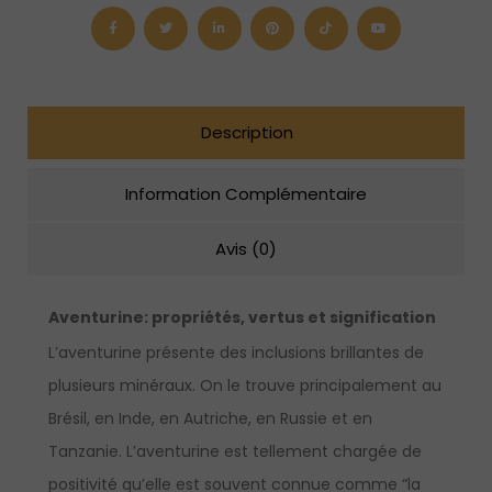
de
flèche"
en
argent
sterling
Description
Information Complémentaire
Avis (0)
Aventurine: propriétés, vertus et signification
L’aventurine présente des inclusions brillantes de
plusieurs minéraux. On le trouve principalement au
Brésil, en Inde, en Autriche, en Russie et en
Tanzanie. L’aventurine est tellement chargée de
positivité qu’elle est souvent connue comme “la