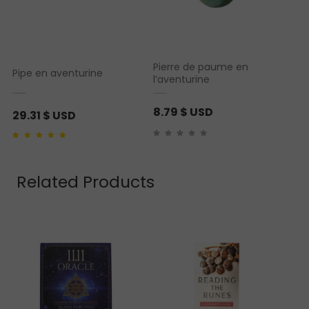
Pierre de paume en
Pipe en aventurine
l’aventurine
8.79
$ USD
29.31
$ USD
Noté
1
5.00
sur 5
basé sur
notation
client
Related Products