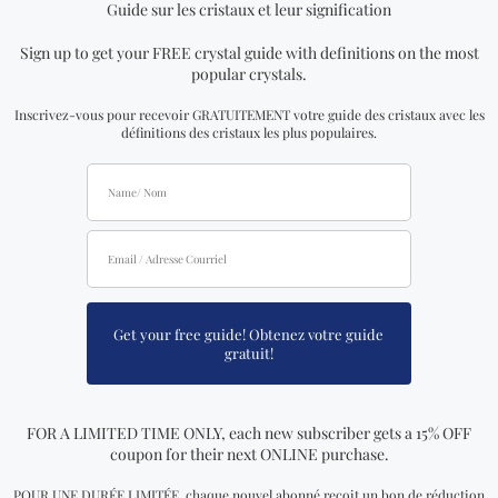
Vous cherchez quelque
chose de spécial? Jetez
un coup d'œil à nos
produits les plus
vendus!