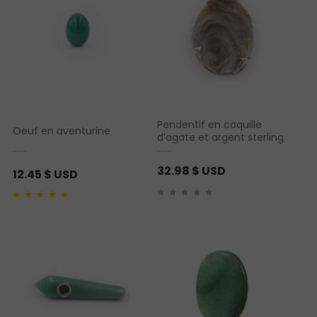
Pendentif en coquille
Oeuf en aventurine
d’agate et argent sterling
32.98
$ USD
12.45
$ USD
Noté
1
5.00
sur 5
basé sur
notation
client