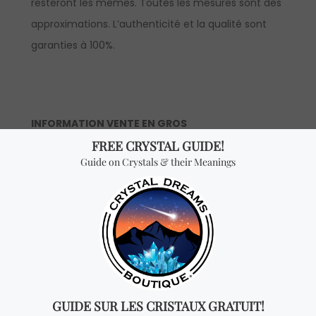
resteront les mêmes. Toutes les mesures sont des
approximations. L’authenticité et la qualité sont
garanties à 100%.
INFORMATION VENTE EN GROS
Description du produit:
le prix est à la pièce (les
prix en gros sont seulement disponible à nos
distributeurs officiels).
*Achat en gros:
vous recevrez UN PENDENTIF DE
CRISTAL pour chaque quantité ajoutée. Pour
pouvoir voir les prix en gros, vous devrez faire une
demande pour devenir un distributeur officiel.