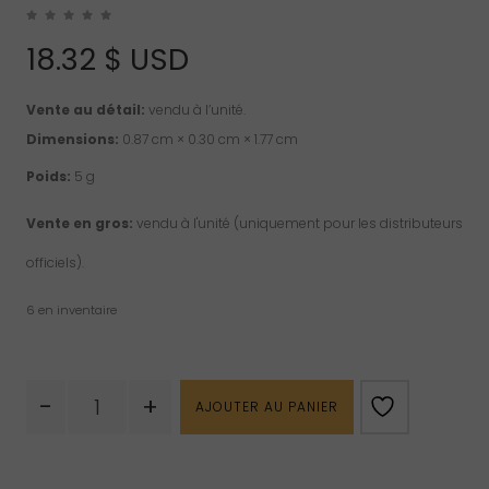
18.32
$ USD
Vente au détail:
vendu à l’unité.
Dimensions:
0.87 cm × 0.30 cm × 1.77 cm
Poids:
5 g
Vente en gros:
vendu à l'unité (uniquement pour les distributeurs
officiels).
6 en inventaire
quantité
-
+
AJOUTER AU PANIER
de
Pendentif
d'aventurine
"pointe