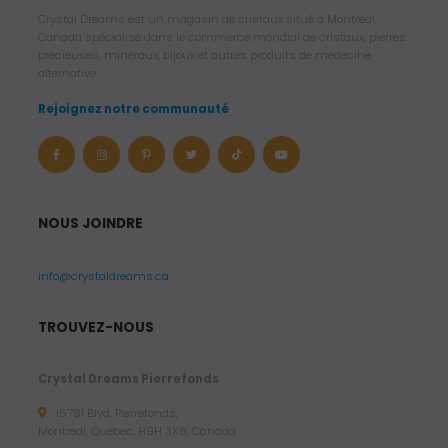
Crystal Dreams est un magasin de cristaux situé à Montréal,
Canada spécialisé dans le commerce mondial de cristaux, pierres
précieuses, minéraux, bijoux et autres produits de médecine
alternative.
Rejoignez notre communauté
NOUS JOINDRE
info@crystaldreams.ca
TROUVEZ-NOUS
Crystal Dreams Pierrefonds
15781 Blvd. Pierrefonds,
Montreal, Quebec, H9H 3X6, Canada