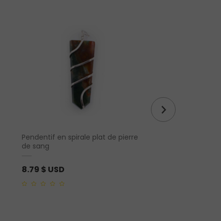
Pendentif en spirale plat de pierre
Pendentif en coeur
de sang
8.79
$ USD
9.52
$ USD
0
0
out
out
of
of
5
5