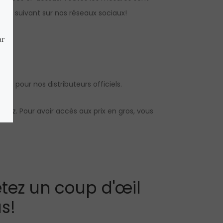
us suivant sur nos réseaux sociaux!
bles pour nos distributeurs officiels.
utez. Pour avoir accès aux prix en gros, vous
tez un coup d'œil
s!