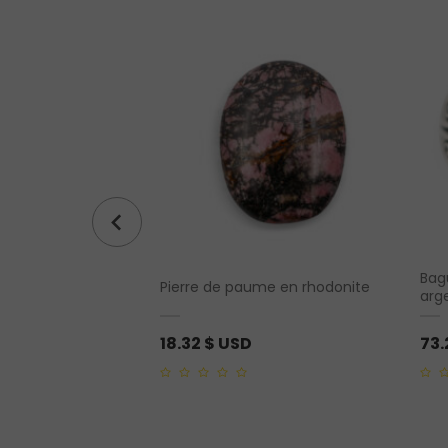
ral Jabou feu de
Bag
Pierre de paume en rhodonite
arge
18.32
$ USD
73
0
0
out
out
of
of
5
5