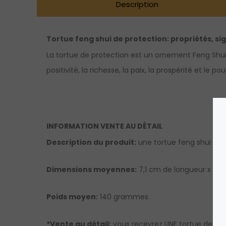
Description
Tortue feng shui de protection: propriétés, sig
La tortue de protection est un ornement Feng Shui u
positivité, la richesse, la paix, la prospérité et l
INFORMATION VENTE AU DÉTAIL
Description du produit:
une tortue feng shui de 
Dimensions moyennes:
7,1 cm de longueur x 7,0
Poids moyen:
140 grammes.
*Vente au détail:
vous recevrez UNE tortue de pro