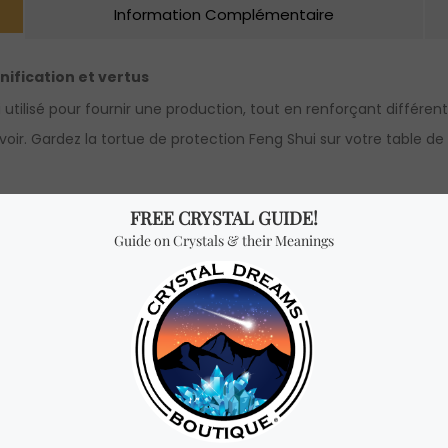
Information Complémentaire
nification et vertus
tilisé pour fournir une production, tout en renforçant différente
e pouvoir. Gardez la tortue de protection Feng Shui sur votre tabl
protection.
 cm de largeur x 5,5 cm de hauteur.
tection avec des dimensions presque identiques à celles menti