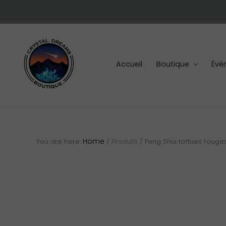
Skip
Skip
Skip
to
to
to
right
main
footer
header
content
navigation
Accueil
Boutique
Évé
Cristaux
et
pierres
Home
You are here:
/
Produits
/
Feng Shui tortues rouge