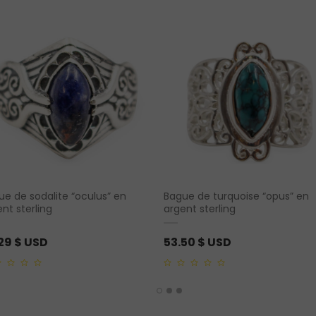
ue de sodalite “oculus” en
Bague de turquoise “opus” en
nt sterling
argent sterling
.29
$ USD
53.50
$ USD
0
out
of
5