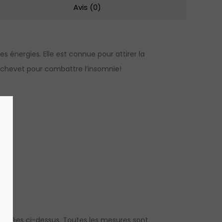
Avis (0)
s énergies. Elle est connue pour attirer la
e de chevet pour combattre l’insomnie!
onnées ci-dessus. Toutes les mesures sont