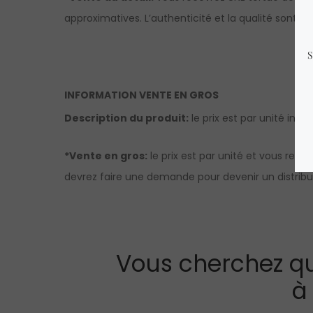
approximatives. L’authenticité et la qualité sont g
INFORMATION VENTE EN GROS
Description du produit:
le prix est par unité indi
*Vente en gros:
le prix est par unité et vous rec
devrez faire une demande pour devenir un distribut
Vous cherchez qu
à