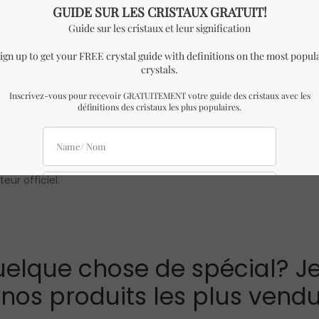
aranties à 100%.
Apprenez-en davantage sur Crystal Dreams en no
viduelle. Veuillez noter que les prix en gros sont seulement disponi
evrez UNE tortue de protection pour chaque quantité que vous ajo
eur officiel.
elque chose de spécial? Je
 nos produits les plus vendu