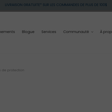
LIVRAISON GRATUITE* SUR LES COMMANDES DE PLUS DE 100$
nements
Blogue
Services
Communauté
À pro
s de protection