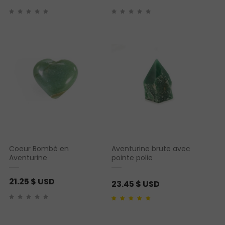
Coeur Bombé en
Aventurine brute avec
Aventurine
pointe polie
21.25
$ USD
23.45
$ USD
Noté
1
5.00
sur 5
basé sur
notation
client