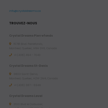
info@crystaldreams.ca
TROUVEZ-NOUS
Crystal Dreams Pierrefonds
15781 Blvd. Pierrefonds,
Montreal, Quebec, H9H 3X6, Canada
+1 (438) 494 - 7043
Crystal Dreams St-Denis
3803 Saint-Denis,
Montreal, Quebec, H2W 2M4, Canada
+1 (438) 387 - 6946
Crystal Dreams Laval
2100 Blvd le Corbusier,