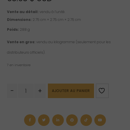
Vente au détail:
vendu à l’unité.
Dimensions:
2.75 cm × 2.75 cm × 2.75 cm
Poids:
288 g
Vente en gros:
vendu au kilogramme (seulement pour les
distributeurs officiels).
7 en inventaire
quantité
-
+
AJOUTER AU PANIER
de
Pyramide
en
aventurine