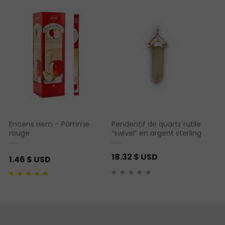
Encens Hem – Pomme
Pendentif de quartz rutile
rouge
“swivel” en argent sterling
18.32
$ USD
1.46
$ USD
Noté
1
5.00
sur 5
basé sur
notation
client