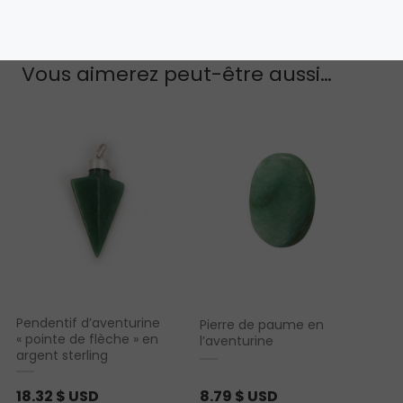
Vous aimerez peut-être aussi…
Pendentif d’aventurine
Pierre de paume en
« pointe de flèche » en
l’aventurine
argent sterling
18.32
$ USD
8.79
$ USD