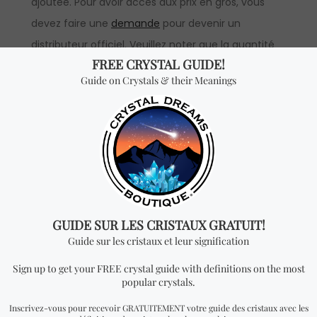
ajoutée. Pour avoir accès aux prix en gros, vous
devez faire une
demande
pour devenir un
distributeur officiel. Veuillez noter que la quantité
minimum à commander pour la vente en gros de
cet article est d’un kilogramme.
Vous cherchez quelque
chose de spécial? Jetez
un coup d'œil à nos
produits les plus
vendus!