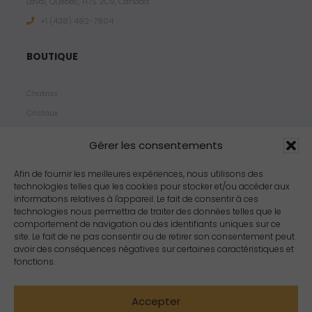
Laval, Quebec, H7S 2C9, Canada
+1 ‪(438) 492-7804‬
BOUTIQUE
Chakras
Cristaux
Bijoux
Gérer les consentements
Products
Propriétés
Afin de fournir les meilleures expériences, nous utilisons des
technologies telles que les cookies pour stocker et/ou accéder aux
Arômes
informations relatives à l'appareil. Le fait de consentir à ces
Zodiacs
technologies nous permettra de traiter des données telles que le
comportement de navigation ou des identifiants uniques sur ce
site. Le fait de ne pas consentir ou de retirer son consentement peut
avoir des conséquences négatives sur certaines caractéristiques et
fonctions.
Accepter